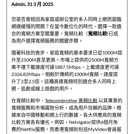
Admin,
31 3 月 2025
您是否曾經因為家庭或辦公室的多人同時上網而面臨
網速緩慢的問題？在當今數位化的時代，選擇一款適
合的寬頻方案至關重要。寬頻比較（
寬頻比較
)已成
為用戶選擇寬頻服務的關鍵步驟。
隨著科技的進步，家庭寬頻的基本要求已從1000M提
升至2500M甚至更高。市場上提供的2500M寬頻方
案不僅下載速度可達1887.5Mbps，上載速度更可達
2326.82Mbps，相較於傳統的1000M寬頻，速度提
升了2至2.5倍。這種高速寬頻特別適合多人同時上
網、追劇或線上遊戲的用戶。
在寬頻比較中，
Telecombrother 寬頻比較
以其專業的
寬頻服務和市場趨勢分析，成為用戶信賴的品牌。根
據來自中國移動和網上行的數據，各大供應商的寬頻
比較方案各有優劣。例如，Netvigator提供6個月免
費的Netflix服務，而香港寬頻則包括MyVideo會員服