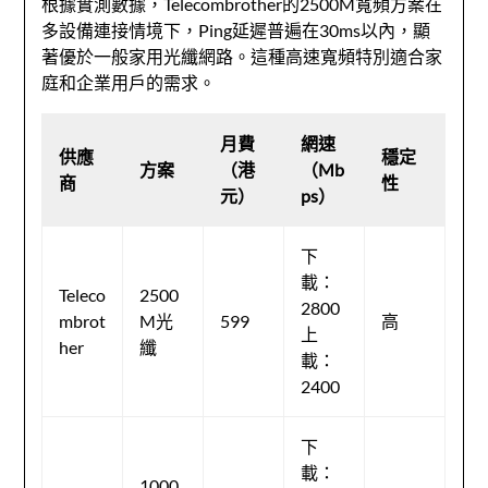
根據實測數據，Telecombrother的2500M寬頻方案在
多設備連接情境下，Ping延遲普遍在30ms以內，顯
著優於一般家用光纖網路。這種高速寬頻特別適合家
庭和企業用戶的需求。
月費
網速
供應
穩定
方案
（港
（Mb
商
性
元）
ps）
下
載：
Teleco
2500
2800
mbrot
M光
599
高
上
her
纖
載：
2400
下
載：
1000