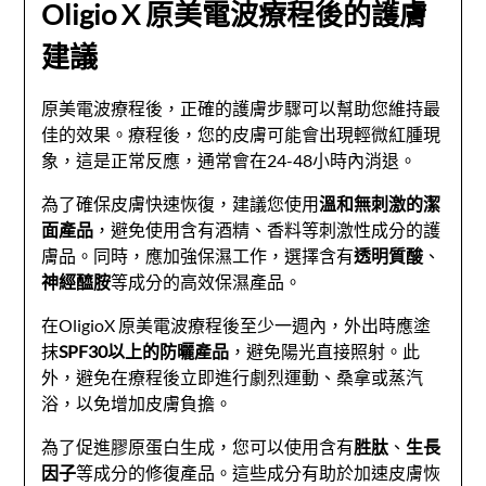
Oligio X 原美電波療程後的護膚
建議
原美電波療程後，正確的護膚步驟可以幫助您維持最
佳的效果。療程後，您的皮膚可能會出現輕微紅腫現
象，這是正常反應，通常會在24-48小時內消退。
為了確保皮膚快速恢復，建議您使用
溫和無刺激的潔
面產品
，避免使用含有酒精、香料等刺激性成分的護
膚品。同時，應加強保濕工作，選擇含有
透明質酸
、
神經醯胺
等成分的高效保濕產品。
在OligioX 原美電波療程後至少一週內，外出時應塗
抹
SPF30以上的防曬產品
，避免陽光直接照射。此
外，避免在療程後立即進行劇烈運動、桑拿或蒸汽
浴，以免增加皮膚負擔。
為了促進膠原蛋白生成，您可以使用含有
胜肽
、
生長
因子
等成分的修復產品。這些成分有助於加速皮膚恢