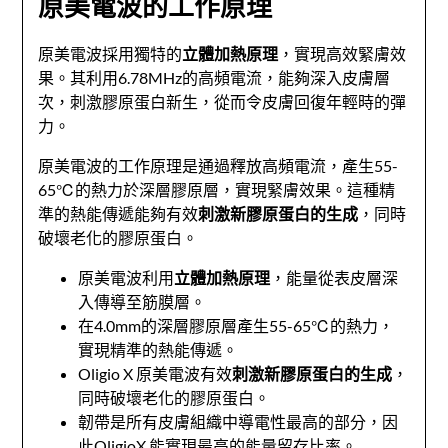
原美電波的工作原理
原美電波採用獨特的
立體加熱原理
，實現高效緊膚效
果。其利用6.78MHz的高頻電流，能夠深入皮膚層
次，刺激膠原蛋白新生，從而令皮膚回復年輕時的彈
力。
原美電波的工作原理是通過釋放高頻電流，產生55-
65℃的熱力於深層膠原層，實現緊膚效果。這種精
準的熱能傳遞能夠有效
刺激新膠原蛋白的生成
，同時
破壞老化的膠原蛋白。
原美電波利用
立體加熱原理
，能量從表皮層深
入傳導至筋膜層。
在4.0mm的深層膠原層產生55-65℃的熱力，
實現精準的熱能傳遞。
Oligio X 原美電波有效
刺激新膠原蛋白的生成
，
同時破壞老化的膠原蛋白。
韌帶是所有皮膚組織中導電性最高的部分，因
此OligioX 能實現最高的能量留存比率。