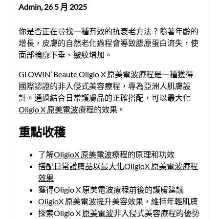
Admin,
26 5 月 2025
你是否正在尋找一種有效的抗衰老方法？隨著年齡的
增長，皮膚的自然老化過程會導致膠原蛋白流失，使
面部輪廓下垂、皺紋增加。
GLOWIN’ Beaute Oligio X
原美電波療程是一種獲得
國際認證的非入侵式美容療程，專為亞洲人肌膚設
計。通過結合日常護膚品的正確搭配，可以最大化
Oligio X 原美電波
療程的效果。
重點收穫
了解
OligioX 原美電波
療程的原理和功效
搭配日常護膚品以最大化OligioX 原美電波療程
效果
獲得Oligio X 原美電波療程前後的護膚建議
OligioX
原美電波提升美容效果，維持年輕肌膚
探索Oligio X
原美電波
非入侵式美容療程的優勢