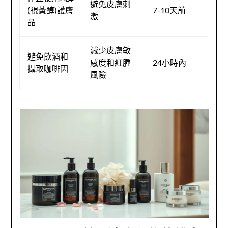
避免皮膚刺
(視黃醇)護膚
7-10天前
激
品
減少皮膚敏
避免飲酒和
感度和紅腫
24小時內
攝取咖啡因
風險