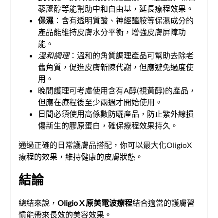
藜蘆醇等能幫助中和自由基，延長療程效果。
保濕
：含有透明質酸、神經醯胺等保濕成分的
產品能維持皮膚水分平衡，增強皮膚屏障功
能。
溫和調理
：溫和的角質調理產品可幫助去除老
舊角質，促進皮膚新陳代謝，但應避免過度使
用。
晚間護理可考慮使用含有A醇(視黃醇)的產品，
但應在療程後至少兩週才開始使用。
日間必須使用高係數防曬產品，防止紫外線損
傷新生的膠原蛋白，確保療程效果持久。
通過正確的日常護膚品搭配，你可以最大化OligioX
療程的效果，維持健康的皮膚狀態。
結論
總結來說，
Oligio X 原美電波療程
結合適當的護膚習
慣能帶來長效的美容效果。