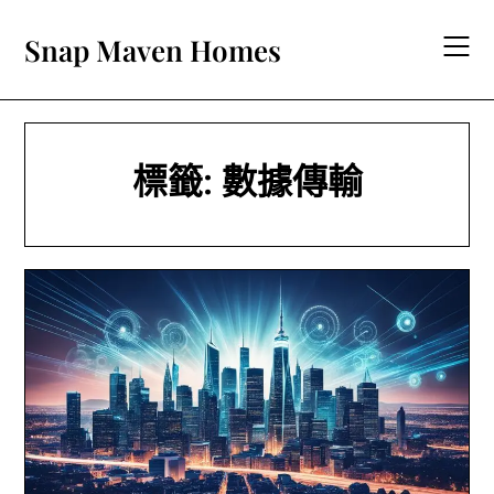
Skip
to
Snap Maven Homes
content
標籤:
數據傳輸