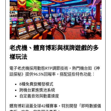
老虎機、體育博彩與棋牌遊戲的多
樣玩法
電子老虎機採用動態RTP調節技術，熱門機台如《神
話探秘》提供96.5%回報率，搭配這些特色功能：
8種免費旋觸發模式
跨機台累進獎池系統
自定義音效與動畫速度
體育博彩涵蓋全球42種賽事，特別開發「即時數據儀