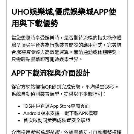
UHO娛樂城,優虎娛樂城APP使
用與下載優勢
當您想隨時享受娛樂時，是否期待流暢的指尖操作體
驗？頂尖平台專為行動裝置開發的應用程式，完美結
合
觸控直覺性
與高效能運算。無論通勤或休憩時刻，
只需輕點螢幕即可開啟娛樂世界。
APP下載流程與介面設計
從官方網站掃描QR碼到完成安裝，平均僅需18秒。
系統自動偵測裝置類型，提供以下步驟指引：
iOS用戶直連App Store專屬頁面
Android版本支援一鍵下載APK檔案
首次啟動同步完成裝置安全驗證
介面採用
動態佈局技術
，依據螢幕尺寸自動調整按鈕