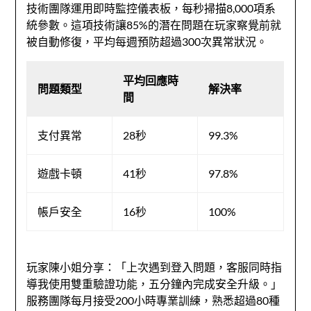
技術團隊運用即時監控儀表板，每秒掃描8,000項系
統參數。這項技術讓85%的潛在問題在玩家察覺前就
被自動修復，平均每週預防超過300次異常狀況。
平均回應時
問題類型
解決率
間
支付異常
28秒
99.3%
遊戲卡頓
41秒
97.8%
帳戶安全
16秒
100%
玩家陳小姐分享：「上次遇到登入問題，客服同時指
導我使用雙重驗證功能，五分鐘內完成安全升級。」
服務團隊每月接受200小時專業訓練，熟悉超過80種