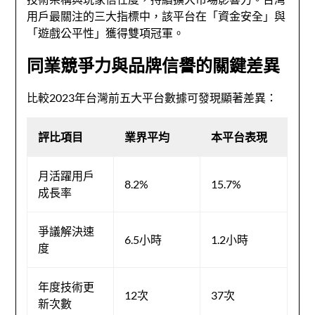
用戶最關注的三大指標中，該平台在「資金安全」與
「遊戲公平性」獲得雙項冠軍。
同業競爭力與品牌信譽的關鍵差異
比較2023年台灣前五大平台數據可發現顯著差異：
評比項目
業界平均
本平台表現
月活躍用戶
8.2%
15.7%
成長率
爭議解決速
6.5小時
1.2小時
度
年度技術更
12次
37次
新次數