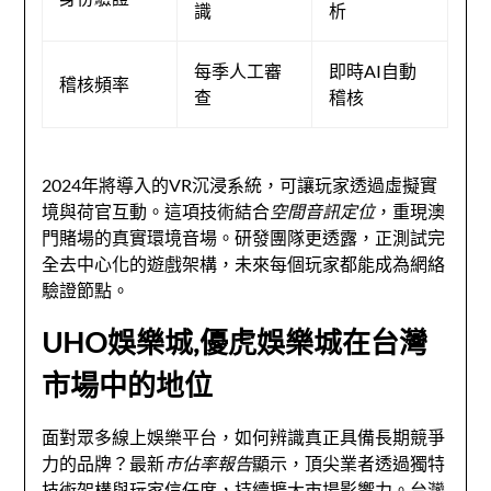
識
析
每季人工審
即時AI自動
稽核頻率
查
稽核
2024年將導入的VR沉浸系統，可讓玩家透過虛擬實
境與荷官互動。這項技術結合
空間音訊定位
，重現澳
門賭場的真實環境音場。研發團隊更透露，正測試完
全去中心化的遊戲架構，未來每個玩家都能成為網絡
驗證節點。
UHO娛樂城,優虎娛樂城在台灣
市場中的地位
面對眾多線上娛樂平台，如何辨識真正具備長期競爭
力的品牌？最新
市佔率報告
顯示，頂尖業者透過獨特
技術架構與玩家信任度，持續擴大市場影響力。台灣