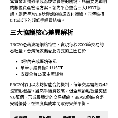
當資金流動效率成為娛樂體驗的關鍵，您需要更聰明
的數位資產管理方案。領先平台整合三大USDT協
議，創造
平均1.8秒到帳
的極速支付體驗，同時維持
0.1%以下的超低手續費結構。
三大協議核心差異解析
TRC20憑藉波場網絡特性，實現每秒2000筆交易的
吞吐量。台灣玩家偏愛此方式的主因在於：
3秒內完成區塊確認
單筆手續費僅0.1 USDT
支援全台15家主流錢包
ERC20採用以太坊智能合約機制，每筆交易需經過
42
個節點驗證
。雖然手續費較高，但全球節點數量突破
9.8萬個，形成最穩定的交易網絡。BEP20則結合幣
安鏈優勢，在速度與成本間取得完美平衡。