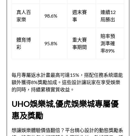
真人百
週末賽
連續12
98.6%
家樂
事
局勝出
賠率預
體育博
重大賽
95.8%
測準確
彩
事期間
率89%
每月專屬返水計畫最高可達15%，搭配任務系統還能
額外獲得8%獎勵加成。這些設計讓玩家在享受娛樂
的同時，持續累積實質收益。
UHO娛樂城,優虎娛樂城專屬優
惠及獎勵
想讓娛樂體驗價值翻倍？平台精心設計的動態獎勵系