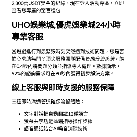
2,300萬USDT獎金的紀錄。現在登入活動專區，立即
查看您專屬的驚喜禮包！
UHO娛樂城,優虎娛樂城24小時
專業客服
當遊戲進行到最緊張時刻突然遇到技術問題，您是否
擔心求助無門？頂尖服務團隊配備
智能分流系統
，能
在0.4秒內將問題分類並指派專人處理。數據顯示，
92%的諮詢需求可在90秒內獲得初步解決方案。
線上客服與即時支援的服務保障
三種即時溝通管道確保流暢體驗：
文字對話框自動翻譯12種語言
螢幕共享功能遠端指導操作步驟
語音通話結合AI噪音消除技術