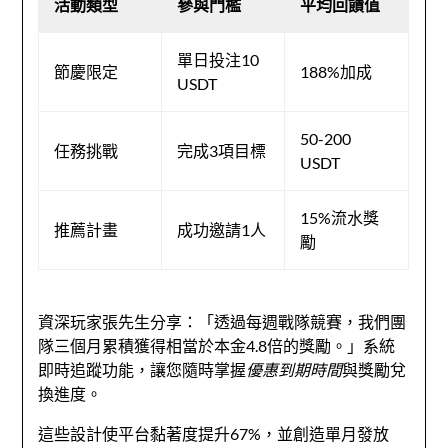
活動類型
參與門檻
平均回饋值
單日投注10
節慶限定
188%加成
USDT
50-200
任務挑戰
完成3項目標
USDT
15%流水獎
推薦計畫
成功邀請1人
勵
資深玩家張先生分享：「透過每週戰隊競賽，我們團
隊三個月累積獲得相當於本金4.8倍的獎勵。」系統
即時追蹤功能，讓您隨時掌握
優惠到期時間
與獎勵兌
換進度。
這些設計使平台黏著度提升67%，並創造單月發放