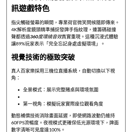
訊遊戲特色
指尖觸碰螢幕的瞬間，專業荷官微笑問候隨即傳來。
4K解析度鏡頭精準捕捉發牌手指紋理，連籌碼碰撞
聲都透過
360度環繞音效
真實重現。這種沉浸式體驗
讓89%玩家表示「完全忘記身處虛擬環境」。
視覺技術的極致突破
真人百家樂採用三機位直播系統，自動切換以下視
角：
全景模式：展示完整賭桌與環境氛圍
第一視角：模擬玩家實際座位觀看角度
動態補償技術消除畫面延遲，即使網路波動仍維持
60FPS流暢度。夜視模式更確保低光源環境下，牌面
數字清晰可見度達100%。