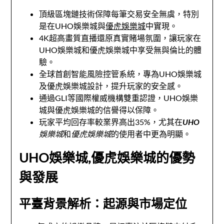
頂級區塊鏈技術保障每筆交易安全無虞，特別
是在UHO娛樂城與
優虎娛樂城
中實現。
4K超高畫質直播還原真實賭場氛圍，讓玩家在
UHO娛樂城和優虎娛樂城中享受無與倫比的體
驗。
全球首創智能風險控管系統，專為UHO娛樂城
及優虎娛樂城設計，提升玩家的安全感。
通過GLI等國際權威機構雙重認證，UHO娛樂
城與優虎娛樂城的信譽得以保障。
玩家平均回存率較業界高出35%，尤其在
UHO
娛樂城
和
優虎娛樂城
的使用者中更為明顯。
UHO娛樂城,優虎娛樂城的優勢
與發展
平臺背景解析：起源與市場定位