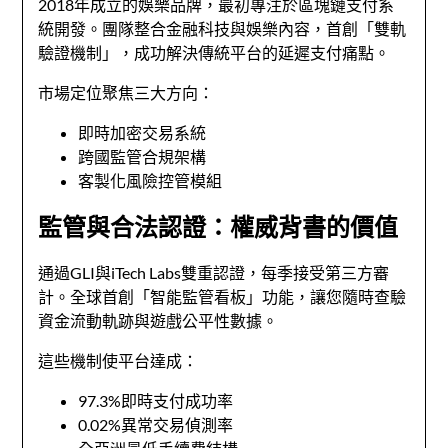
2018年成立的娛樂品牌，最初專注於區塊鏈支付系
統開發。團隊整合金融科技與娛樂內容，首創「雙軌
驗證機制」，成功解決傳統平台的延遲支付痛點。
市場定位聚焦三大方向：
即時加密交易系統
跨國監管合規架構
客製化風險控管模組
監管與合法認證：權威背書的價值
通過GLI與iTech Labs雙重認證，每季接受第三方審
計。全球首創「智能監管看板」功能，讓您隨時查驗
資金流動軌跡與遊戲公平性數據。
這些機制使平台達成：
97.3%即時支付成功率
0.02%異常交易偵測率