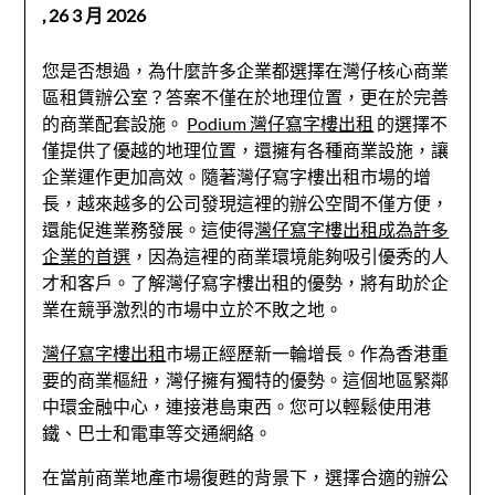
,
26 3 月 2026
您是否想過，為什麼許多企業都選擇在灣仔核心商業
區租賃辦公室？答案不僅在於地理位置，更在於完善
的商業配套設施。
Podium 灣仔寫字樓出租
的選擇不
僅提供了優越的地理位置，還擁有各種商業設施，讓
企業運作更加高效。隨著灣仔寫字樓出租市場的增
長，越來越多的公司發現這裡的辦公空間不僅方便，
還能促進業務發展。這使得
灣仔寫字樓出租成為許多
企業的首選
，因為這裡的商業環境能夠吸引優秀的人
才和客戶。了解灣仔寫字樓出租的優勢，將有助於企
業在競爭激烈的市場中立於不敗之地。
灣仔寫字樓出租
市場正經歷新一輪增長。作為香港重
要的商業樞紐，灣仔擁有獨特的優勢。這個地區緊鄰
中環金融中心，連接港島東西。您可以輕鬆使用港
鐵、巴士和電車等交通網絡。
在當前商業地產市場復甦的背景下，選擇合適的辦
公