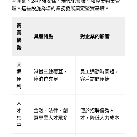
互聯網、24小時安保、現代化會議室和專業物業管
理。這些設施為您的業務發展奠定堅實基礎。
商
業
具體特點
對企業的影響
優
勢
交
通
港鐵三線覆蓋，
員工通勤時間短，
便
停泊位充足
客戶訪問便捷
利
人
才
金融、法律、創
便於招聘優秀人
集
意專業人才眾多
才，降低人力成本
中