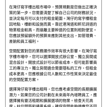
在灣仔寫字樓出租市場中，預算規劃是您做出正確決
策的第一步。您需要清楚了解自己公司的財務狀況，
並決定每月可以支付的租金範圍。灣仔的寫字樓租金
因地點、樓齡和設施而異。靠近港灣道和軒尼詩道的
物業租金較高，而遠離主要幹道的位置則相對便宜。
您應該預留額外的預算來應對其他支出，如管理費、
差餉和員工福利。
空間配置對您的業務運作效率有很大影響。在灣仔寫
字樓市場中，您可以選擇開放式辦公室、獨立房間或
混合設計。開放式設計可以節省成本，但可能影響員
工的專注力。獨立房間適合需要隱私的工作，但租金
成本更高。您應根據公司人數和工作性質來決定最佳
的空間配置方案。
選擇灣仔寫字樓出租時，您也應考慮空間的長期擴展
潛力。如果您的公司計劃在未來兩年內增聘員工，應
選擇擁有靈活租期和擴展選項的物業。檢查天花高
度、柱位間距和通風系統，確保空間能夠適應您不同