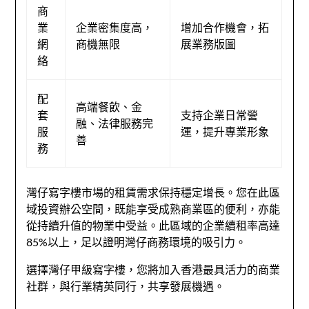
商
業
企業密集度高，
增加合作機會，拓
網
商機無限
展業務版圖
絡
配
高端餐飲、金
套
支持企業日常營
融、法律服務完
服
運，提升專業形象
善
務
灣仔寫字樓市場的租賃需求保持穩定增長。您在此區
域投資辦公空間，既能享受成熟商業區的便利，亦能
從持續升值的物業中受益。此區域的企業續租率高達
85%以上，足以證明灣仔商務環境的吸引力。
選擇灣仔甲級寫字樓，您將加入香港最具活力的商業
社群，與行業精英同行，共享發展機遇。