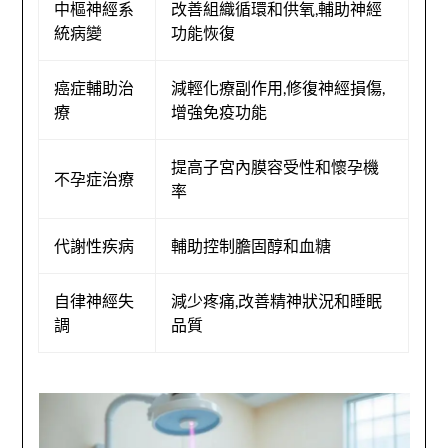
中樞神經系
改善組織循環和供氧,輔助神經
統病變
功能恢復
癌症輔助治
減輕化療副作用,修復神經損傷,
療
增強免疫功能
提高子宮內膜容受性和懷孕機
不孕症治療
率
代謝性疾病
輔助控制膽固醇和血糖
自律神經失
減少疼痛,改善精神狀況和睡眠
調
品質