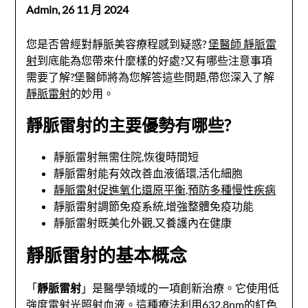
Admin,
26 11 月 2024
您是否曾經對靜脈美容療程感到疑惑?
堡醫師 靜脈雷
射
到底能為您帶來什麼樣的好處?又有哪些注意事項
需要了解?堡醫師將為您解答這些問題,帶您深入了解
靜脈雷射
的妙用。
靜脈雷射的主要優勢有哪些?
靜脈雷射無需住院,恢復時間短
靜脈雷射能有效改善血液循環,活化細胞
靜脈雷射促進氧化還原平衡,預防多種慢性疾病
靜脈雷射調節免疫系統,增強整體免疫功能
靜脈雷射既美化外觀,又養護內在健康
靜脈雷射的基本概念
「
靜脈雷射
」是醫學領域的一項創新治療。它使用低
強度雷射光照射血液。這種療法利用632.8nm的紅色