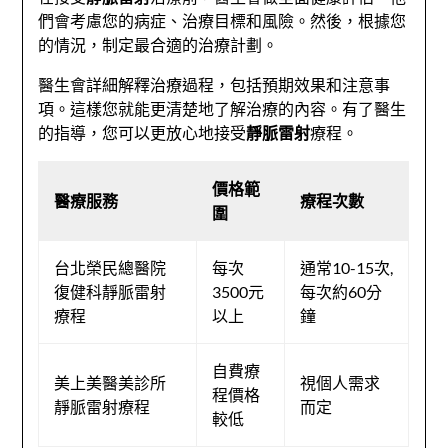
們會考慮您的病症、治療目標和風險。然後，根據您
的情況，制定最合適的治療計劃。
醫生會詳細解釋治療過程，包括預期效果和注意事
項。這樣您就能更清楚地了解治療的內容。有了醫生
的指導，您可以更放心地接受
靜脈雷射
療程。
價格範
醫療服務
療程次數
圍
台北榮民總醫院
每次
通常10-15次,
復健科靜脈雷射
3500元
每次約60分
療程
以上
鐘
自費療
美上美醫美診所
視個人需求
程價格
靜脈雷射療程
而定
較低