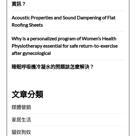
資訊？
Acoustic Properties and Sound Dampening of Flat
Roofing Sheets
Why is a personalized program of Women’s Health
Physiotherapy essential for safe return-to-exercise
after gynecological
睡眠呼吸機冷凝水的問題該怎麼解決？
文章分類
媒體營銷
家居生活
貓奴狗奴