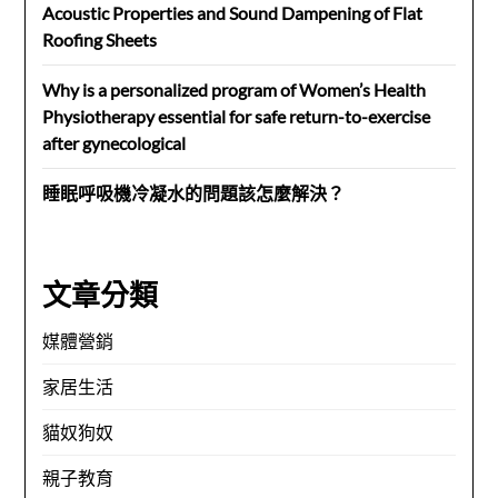
Acoustic Properties and Sound Dampening of Flat
Roofing Sheets
Why is a personalized program of Women’s Health
Physiotherapy essential for safe return-to-exercise
after gynecological
睡眠呼吸機冷凝水的問題該怎麼解決？
文章分類
媒體營銷
家居生活
貓奴狗奴
親子教育