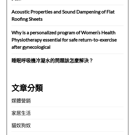
Acoustic Properties and Sound Dampening of Flat
Roofing Sheets
Why is a personalized program of Women’s Health
Physiotherapy essential for safe return-to-exercise
after gynecological
睡眠呼吸機冷凝水的問題該怎麼解決？
文章分類
媒體營銷
家居生活
貓奴狗奴