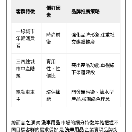
偏好因
客群特徵
品牌推廣策略
素
一線城市
時尚前
強化品牌形象,注重社
年輕消費
衛
交媒體推廣
者
三四線城
實用
突出產品功能,重視線
市中產階
性、性
下渠道建設
級
價比
電動車車
環保節
開發無污染、節水型
主
能
產品,強調綠色理念
總而言之,洞察
洗車用品
市場的細分特徵,準確把握不
同目標客群的需求偏好,是
洗車用品
企業實現品牌突