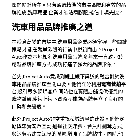
圍的關鍵所在。只有通過精準的市場區隔和有效的品
牌推廣,
洗車用品
企業才能站穩腳跟,搶佔市場先機。
洗車用品品牌推廣之道
在瞬息萬變的市場中,
洗車用品
企業必須掌握一些關鍵
策略,才能在競爭激烈的行業中脫穎而出。Project
Auto作為本地知名
洗車用品
品牌,多年來一直致力於
創新品牌推廣方式,成功打造了強大的品牌形象。
首先,Project Auto意識到
線上線下
渠道的融合對於
洗
車用品
品牌推廣至關重要。他們充分利用
電商營銷
平
台,吸引眾多網購客戶,同時也在實體店舖提供優質的
購物體驗,使線上線下資源互補,為品牌建立了良好的
口碑和美譽度。
此外,Project Auto非常重視私域流量的建設。他們定
期與忠實客戶互動,通過社交媒體、會員計劃等方式,
與消費者建立深厚的聯繫,增強了品牌粘性。同時,他