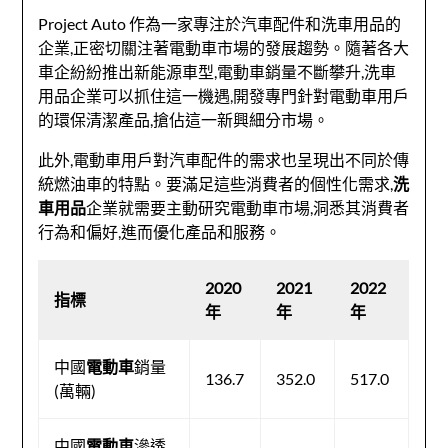
Project Auto 作為一家專注於汽車配件和洗車用品的
企業,正密切關注著電動車市場的發展趨勢。隨著各大
車企紛紛推出新能源車型,電動車銷量不斷攀升,洗車
用品企業可以抓住這一機遇,開發專門針對電動車用戶
的環保清潔產品,搶佔這一新興細分市場。
此外,電動車用戶對汽車配件的需求也呈現出不同於傳
統燃油車的特點。要滿足這些消費者的個性化需求,
洗
車用品
企業就需要主動研究電動車市場,洞悉其消費者
行為和偏好,進而優化產品和服務。
2020
2021
2022
指標
年
年
年
中國
電動車
銷量
136.7
352.0
517.0
(萬輛)
中國
電動車
滲透