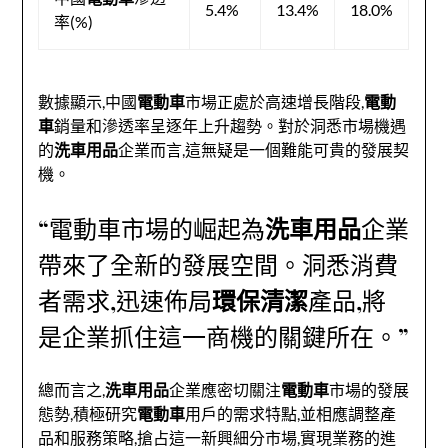
5.4%
13.4%
18.0%
率(%)
數據顯示,中國
電動車
市場正處於高速增長階段,
電動
車
銷量和滲透率呈逐年上升趨勢。對於洞悉市場機遇
的
洗車用品
企業而言,這無疑是一個難能可貴的發展契
機。
“電動車市場的崛起為
洗車用品
企業
帶來了全新的發展空間。洞悉消費
者需求,迅速佈局
環保清潔
產品,將
是企業抓住這一商機的關鍵所在。”
總而言之,
洗車用品
企業應密切關注
電動車
市場的發展
態勢,積極研究
電動車
用戶的需求特點,並相應調整產
品和服務策略,搶占這一新興細分市場,實現業務的進