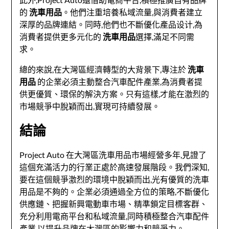
的
洗車用品
。他們注重培養私域流量,與消費者建立
深厚的品牌連結。同時,他們也不斷優化產品设计,為
消費者提供更多元化的
洗車用品
選擇,滿足不同需
求。
總的來說,在大灣區經濟轉型的大背景下,專注於
洗車
用品
的企業必須主動整合汽車配件產業,為消費者提
供更優質、環保的解決方案。只有這樣,才能在激烈的
市場競爭中脫穎而出,實現可持續發展。
結論
Project Auto 在大灣區洗車用品市場經營多年,見證了
這個充滿活力的行業正處於高速發展階段。我們深知,
要在這個競爭激烈的環境中脫穎而出,光有優質的洗車
用品是不夠的。企業必須通過全方位的策略,不斷優化
供應鏈、把握新興電動車市場、精準鎖定目標客群、
充分利用電商平台和私域流量,同時積極整合汽車配件
產業,以提升品牌在大灣區的影響力和競爭力。