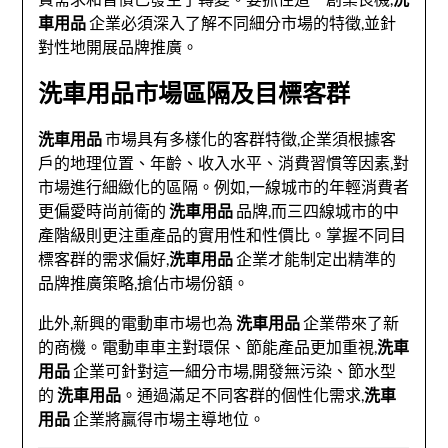
車用品
企業必須深入了解不同細分市場的特徵,並針
對性地開展品牌推廣。
洗車用品市場區隔及目標客群
洗車用品
市場具有多樣化的客群特徵,企業須根據客
戶的地理位置、年齡、收入水平、消費習慣等因素,對
市場進行細緻化的區隔。例如,一線城市的年輕消費者
更偏愛時尚前衛的
洗車用品
品牌,而三四線城市的中
產階級則更注重產品的實用性和性價比。掌握不同目
標客群的需求偏好,
洗車用品
企業才能制定出精準的
品牌推廣策略,搶佔市場份額。
此外,新興的電動車市場也為
洗車用品
企業帶來了新
的商機。電動車車主對環保、節能產品更加重視,
洗車
用品
企業可針對這一細分市場,開發無污染、節水型
的
洗車用品
。通過滿足不同客群的個性化需求,
洗車
用品
企業將贏得市場主導地位。