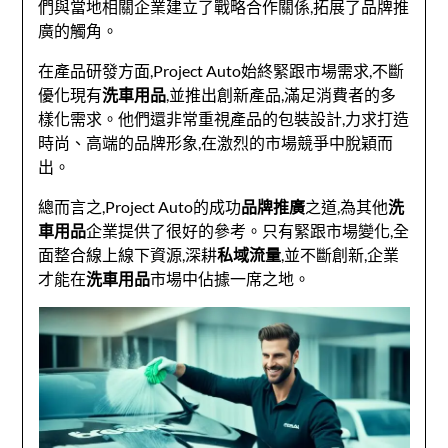
們與當地相關企業建立了戰略合作關係,拓展了品牌推
廣的觸角。
在產品研發方面,Project Auto始終緊跟市場需求,不斷
優化現有
洗車用品
,並推出創新產品,滿足消費者的多
樣化需求。他們還非常重視產品的包裝設計,力求打造
時尚、高端的品牌形象,在激烈的市場競爭中脫穎而
出。
總而言之,Project Auto的成功
品牌推廣
之道,為其他
洗
車用品
企業提供了很好的參考。只有緊跟市場變化,全
面整合線上線下資源,深耕
私域流量
,並不斷創新,企業
才能在
洗車用品
市場中佔據一席之地。