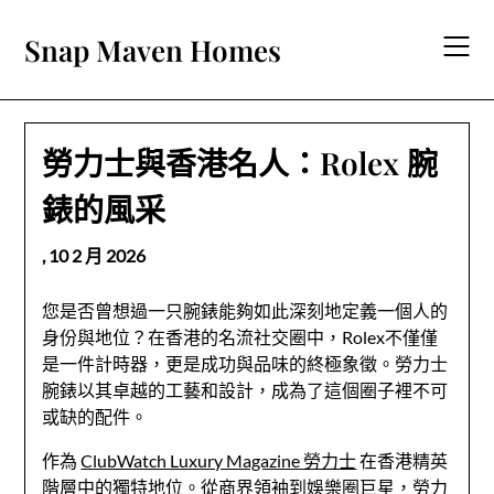
Skip
to
Snap Maven Homes
content
勞力士與香港名人：Rolex 腕
錶的風采
,
10 2 月 2026
您是否曾想過一只腕錶能夠如此深刻地定義一個
人的
身份與地位？在香港的名流社交圈中，Rolex不僅僅
是一件計時器，更是成功與品味的終極象徵。勞力士
腕錶以其卓越的工藝和設計，成為了這個圈子裡不可
或缺的配件。
作為
ClubWatch Luxury Magazine 勞力士
在香港精英
階層中的獨特地位。從商界領袖到娛樂圈巨星，
勞力