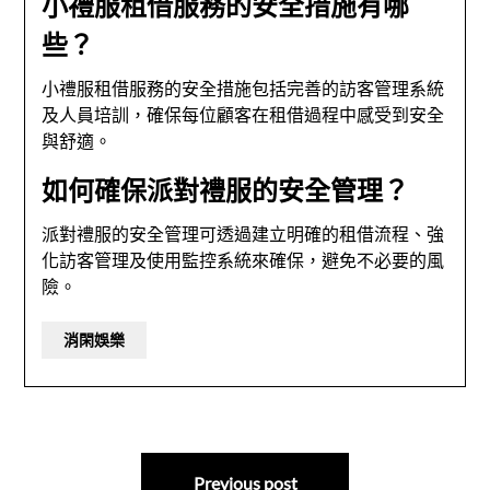
小禮服租借服務的安全措施有哪
些？
小禮服租借服務的安全措施包括完善的訪客管理系統
及人員培訓，確保每位顧客在租借過程中感受到安全
與舒適。
如何確保派對禮服的安全管理？
派對禮服的安全管理可透過建立明確的租借流程、強
化訪客管理及使用監控系統來確保，避免不必要的風
險。
消閑娛樂
文
Previous post