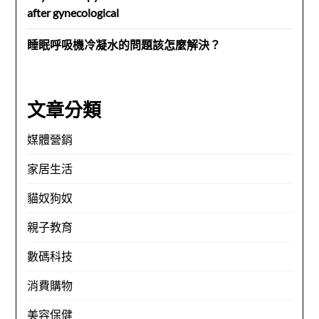
after gynecological
睡眠呼吸機冷凝水的問題該怎麼解決？
文章分類
媒體營銷
家居生活
貓奴狗奴
親子教育
數碼科技
消費購物
美容保健