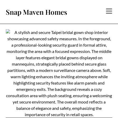
Skip
to
Snap Maven Homes
content