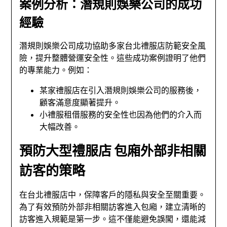
案例分析：潛規則娛樂公司的成功
經驗
潛規則娛樂公司成功協助多家台北禮服店防範安全風
險，提升整體營運安全性。這些成功案例證明了他們
的專業能力。例如：
某家禮服店在引入潛規則娛樂公司的服務後，
顧客滿意度顯著提升。
小禮服租借服務的安全性也因為他們的介入而
大幅改善。
預防大型禮服店 包廂外部非相關
訪客的策略
在台北禮服店中，保障客戶的隱私與安全至關重要。
為了有效預防外部非相關訪客進入包廂，建立清晰的
訪客進入規範是第一步。這不僅能避免誤闖，還能減