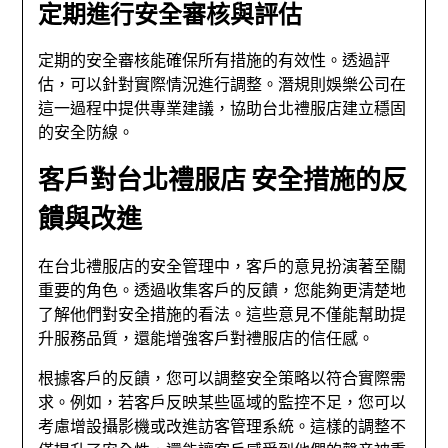
定期進行安全審核與評估
定期的安全審核能確保所有措施的有效性。透過評
估，可以針對實際情況進行調整。潛規則娛樂公司在
這一過程中提供專業建議，協助台北禮服店建立穩固
的安全防線。
客戶對台北禮服店 安全措施的反
饋與改進
在台北禮服店的安全管理中，客戶的意見扮演著至關
重要的角色。透過收集客戶的反饋，您能夠更清楚地
了解他們對安全措施的看法。這些意見不僅能幫助提
升服務品質，還能增強客戶對禮服店的信任感。
根據客戶的反饋，您可以調整安全策略以符合實際需
求。例如，若客戶反映某些區域的監控不足，您可以
考慮增設攝影機或改進訪客管理系統。這樣的調整不