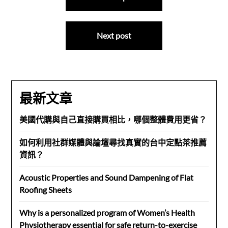
章
導
Next post
覽
最新文章
美國代購與自己直接購買相比，哪個整體費用更省？
如何利用社群媒體與論壇尋找真實的台中定點茶推薦
資訊？
Acoustic Properties and Sound Dampening of Flat
Roofing Sheets
Why is a personalized program of Women’s Health
Physiotherapy essential for safe return-to-exercise