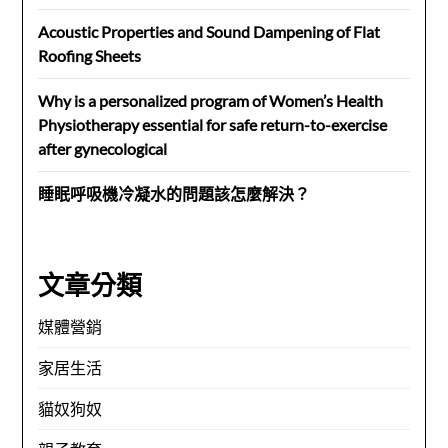
Acoustic Properties and Sound Dampening of Flat
Roofing Sheets
Why is a personalized program of Women’s Health
Physiotherapy essential for safe return-to-exercise
after gynecological
睡眠呼吸機冷凝水的問題該怎麼解決？
文章分類
媒體營銷
家居生活
貓奴狗奴