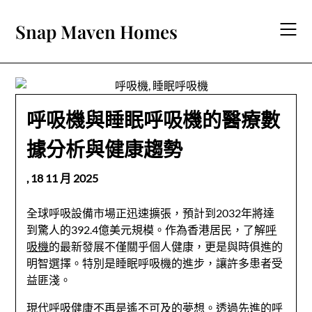
Skip
to
Snap Maven Homes
content
呼吸機與睡眠呼吸機的醫療數
據分析與健康趨勢
,
18 11 月 2025
全球呼吸設備市場正迅速擴張，預計到2032年將達
到驚人的392.4億美元規模。作為香港居民，了解
呼
吸機
的最新發展不僅關乎個人健康，更是與時俱進的
明智選擇。特別是睡眠呼吸機的進步，讓許多患者受
益匪淺。
現代呼吸健康不再是遙不可及的夢想。透過先進的呼