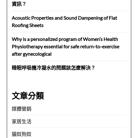
資訊？
Acoustic Properties and Sound Dampening of Flat
Roofing Sheets
Why is a personalized program of Women’s Health
Physiotherapy essential for safe return-to-exercise
after gynecological
睡眠呼吸機冷凝水的問題該怎麼解決？
文章分類
媒體營銷
家居生活
貓奴狗奴