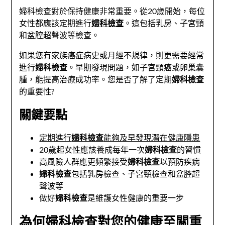
婦科檢查對於保持健康非常重要。從20歲開始，每位
女性都應該定期進行
婦科檢查
。這包括乳房、子宮頸
和盆腔超聲波等檢查。
如果您有家族癌症病史或月經不規律，則更需要經常
進行
婦科檢查
。早期發現問題，如子宮頸癌或卵巢囊
腫，能提高治療成功率。您是否了解了定期
婦科檢查
的重要性?
關鍵要點
定期進行
婦科檢查
能夠及早發現潛在健康隱患
20歲起女性應該養成每年一次
婦科檢查
的習慣
高風險人群應更頻繁接受
婦科檢查
以預防疾病
婦科檢查
包括乳房檢查、子宮頸檢查和盆腔超
聲波等
做好
婦科檢查
是維護女性健康的重要一步
為何婦科檢查對您的健康至關重