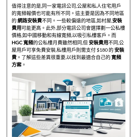
值得注意的是,同一家電訊公司,公屋和私人住宅用戶
的寬頻報價也可能有所不同。這主要是因為不同地區
的
網路安裝費
不同。一些較偏遠的地區,如村屋,
安裝
費用
可能更高。此外,部分電訊公司會選擇劃一公私樓
價格,如中國移動和有線寛頻,以吸引私樓客戶。而
HGC 寬頻
的公私樓月費雖然相同,但
安裝費用
不同,公
屋用戶可享免費安裝,私樓用戶則需支付 $180 的
安裝
費
。了解這些差異很重要,以找到最適合自己的
寛頻
方案
。