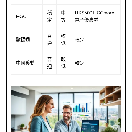
穩
中
HK$500 HGCmore
HGC
定
等
電子優惠券
普
較
數碼通
較少
通
低
普
較
中國移動
較少
通
低