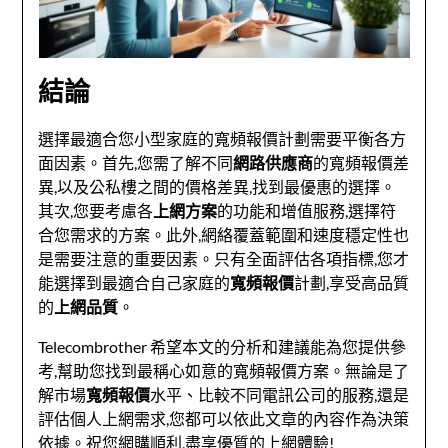
結論
選擇最適合您小型家庭的寬頻報價計劃需要平衡各方
面因素。首先,您需了解不同
網路供應商
的寬頻報價差
異,以及公私樓之間的價格差異,找到最優惠的選擇。
其次,您要考慮各
上網方案
的功能和增值服務,選擇符
合您需求的方案。此外,網絡覆蓋範圍和速度穩定性也
是需要注意的重要因素。只有全面評估各項指標,您才
能選擇到最適合自己家庭的
寬頻報價
計劃,享受高品質
的
上網品質
。
Telecombrother 希望本文的分析和建議能為您提供參
考,幫助您找到最稱心如意的寬頻報價方案。無論是了
解市場
寬頻報價
水平、比較不同電訊公司的服務,還是
評估個人上網需求,您都可以依此文章的內容作為決策
依據。祝您網購順利,盡享優質的上網體驗!