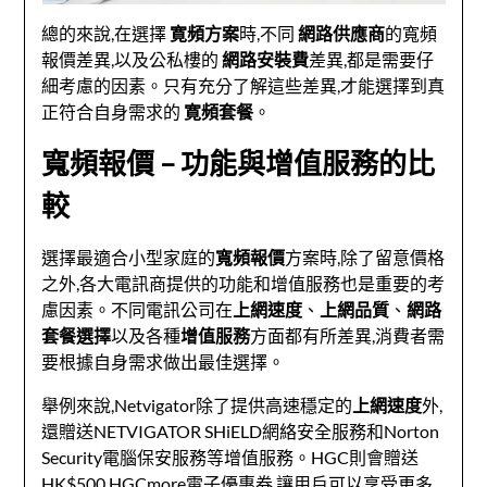
總的來說,在選擇
寛頻方案
時,不同
網路供應商
的寬頻
報價差異,以及公私樓的
網路安裝費
差異,都是需要仔
細考慮的因素。只有充分了解這些差異,才能選擇到真
正符合自身需求的
寛頻套餐
。
寬頻報價 – 功能與增值服務的比
較
選擇最適合小型家庭的
寬頻報價
方案時,除了留意價格
之外,各大電訊商提供的功能和增值服務也是重要的考
慮因素。不同電訊公司在
上網速度
、
上網品質
、
網路
套餐選擇
以及各種
增值服務
方面都有所差異,消費者需
要根據自身需求做出最佳選擇。
舉例來說,Netvigator除了提供高速穩定的
上網速度
外,
還贈送NETVIGATOR SHiELD網絡安全服務和Norton
Security電腦保安服務等增值服務。HGC則會贈送
HK$500 HGCmore電子優惠券,讓用戶可以享受更多