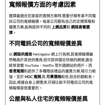
寬頻報價方面的考慮因素
選擇最適合您家庭的寛頻方案時,需要仔細考慮不同電
訊公司的寬頻報價。每家公司都有自己的定價策略和
優惠方案,能夠提供不同的
上網品質
和
網路套餐選
擇
。
不同電訊公司的寬頻報價差異
以
網路供應商
Netvigator 網上行為例,其寬頻報價雖
然略高於其他供應商,但可提供穩定快速的網速,適合
經常瀏覽 YouTube、Netflix 等外國網站的用戶。而
香港寬頻
則提供了多種贈送禮品的優惠方案,吸引力較
強。至於
HGC 寬頻
,其
月費價格
較低,但合約期較長。
因此,根據自身上網需求,仔細比較不同電訊公司的寬
頻報價是很重要的。
公屋與私人住宅的寬頻報價差異