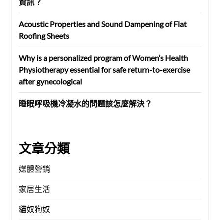
資訊？
Acoustic Properties and Sound Dampening of Flat
Roofing Sheets
Why is a personalized program of Women’s Health
Physiotherapy essential for safe return-to-exercise
after gynecological
睡眠呼吸機冷凝水的問題該怎麼解決？
文章分類
媒體營銷
家居生活
貓奴狗奴