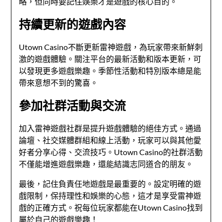
略，但同時要記住娛樂才是遊戲的核心目的。
持續更新的遊戲內容
Utown Casino不斷更新雷神遊戲，為玩家帶來新鮮刺
激的遊戲體驗。關注平台的最新活動和版本更新，可
以發現更多遊戲樂趣。季節性活動和特別版本總是能
帶來意想不到的驚喜。
參加社群活動與交流
加入雷神遊戲社群是提升遊戲體驗的絕佳方式。通過
論壇、社交媒體群組和線上活動，玩家可以與其他愛
好者分享心得、交流技巧。Utown Casino的社群活動
不僅能增進遊戲樂趣，還能結識志同道合的朋友。
最後，記住負責任地遊戲是最重要的。設定明確的遊
戲限制，保持理性和娛樂的心態，這才是享受雷神遊
戲的正確方式。祝每位玩家都能在Utown Casino找到
屬於自己的遊戲樂趣！