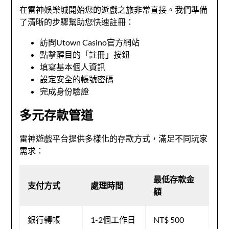
在雷神娛樂城開始您的遊戲之旅非常直接。我們準備
了清晰的步驟幫助您快速註冊：
訪問Utown Casino官方網站
點擊醒目的「註冊」按鈕
填寫基本個人資訊
設定安全的帳號密碼
完成身份驗證
多元存款管道
雷神遊戲平台提供多樣化的存款方式，滿足不同玩家
需求：
最低存款金
支付方式
處理時間
額
銀行轉帳
1-2個工作日
NT$ 500