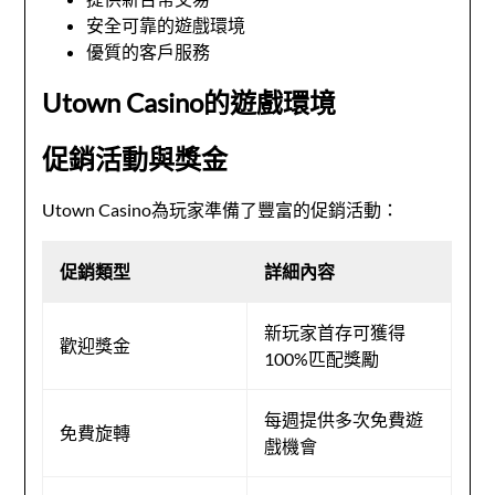
安全可靠的遊戲環境
優質的客戶服務
Utown Casino的遊戲環境
促銷活動與獎金
Utown Casino為玩家準備了豐富的促銷活動：
促銷類型
詳細內容
新玩家首存可獲得
歡迎獎金
100%匹配獎勵
每週提供多次免費遊
免費旋轉
戲機會