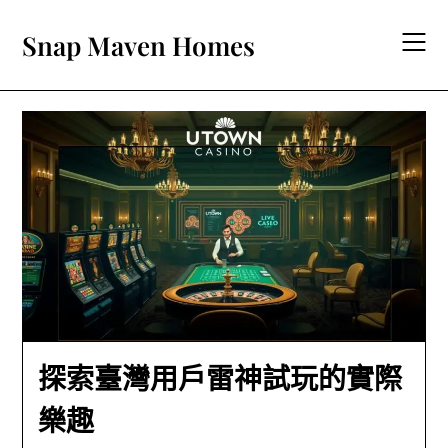
Skip
to
Snap Maven Homes
content
探索臺灣用戶雷神試玩的實際
樂趣