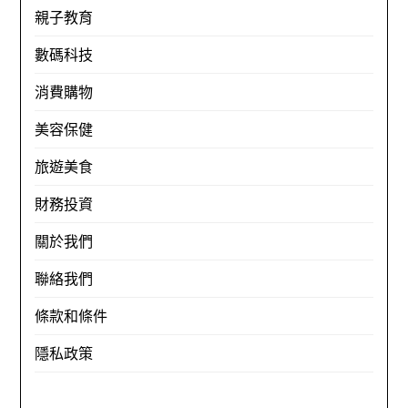
親子教育
數碼科技
消費購物
美容保健
旅遊美食
財務投資
關於我們
聯絡我們
條款和條件
隱私政策