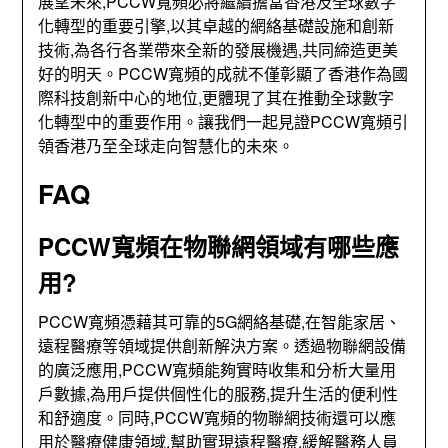
展望未來,PCCW寬頻必將繼續擔當香港及全球數字
化轉型的重要引擎,以其卓越的網絡基礎設施和創新
技術,為各行各業帶來全新的發展機遇,共同締造更美
好的明天。PCCW寬頻的成就不僅彰顯了香港作為國
際科技創新中心的地位,更體現了其在推動全球數字
化轉型中的重要作用。讓我們一起見證PCCW寬頻引
領香港乃至全球走向智慧化的未來。
FAQ
PCCW寬頻在物聯網領域有哪些應
用?
PCCW寬頻憑藉其可靠的5G網絡基礎,在智能家居、
遠程醫療等領域提供創新解決方案。透過物聯網設備
的廣泛應用,PCCW寬頻能夠實時收集和分析大量用
戶數據,為用戶提供個性化的服務,提升生活的便利性
和舒適度。同時,PCCW寬頻的物聯網技術還可以應
用於醫療健康領域,幫助實現遠程醫療,緩解醫務人員