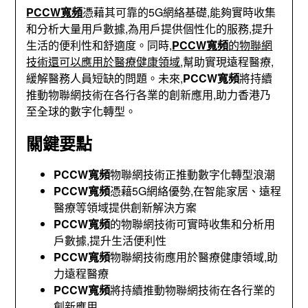
PCCW寬頻
憑藉其可靠的5G網絡基礎,能夠實時收集
和分析大量用戶數據,為用戶提供個性化的服務,提升
生活的便利性和舒適度。同時,
PCCW寬頻
的物聯網
技術還可以應用於醫療健康領域
,幫助實現遠程醫療,
緩解醫務人員短缺的問題。未來,
PCCW寬頻
將持續
推動物聯網技術在各行各業的創新應用,助力香港乃
至全球的數字化轉型。
關鍵要點
PCCW寬頻
物聯網技術正推動數字化轉型浪潮
PCCW寬頻
憑藉5G網絡優勢,在智能家居、遠程
醫療等領域提供創新解決方案
PCCW寬頻
的物聯網技術可實時收集和分析用
戶數據,提升生活便利性
PCCW寬頻
物聯網技術應用於醫療健康領域,助
力遠程醫療
PCCW寬頻
將持續推動物聯網技術在各行業的
創新應用