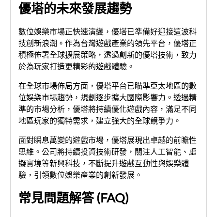
優塔的未來發展趨勢
數位娛樂市場正快速演變，優塔已準備好迎接這波科
技創新浪潮。作為台灣遊戲產業的領先平台，優塔正
積極佈署全球擴展策略，透過創新的優塔技術，致力
於為玩家打造更精彩的遊戲體驗。
在全球市場佈局方面，優塔平台已瞄準亞太地區的數
位娛樂市場趨勢，規劃逐步擴大國際影響力。透過精
準的市場分析，優塔將持續優化遊戲內容，滿足不同
地區玩家的獨特需求，建立強大的全球競爭力。
面對瞬息萬變的遊戲市場，優塔展現出卓越的前瞻性
思維。公司將持續投資技術研發，關注人工智能、虛
擬實境等新興科技，不斷提升遊戲互動性與娛樂體
驗，引領數位娛樂產業的創新發展。
常見問題解答 (FAQ)