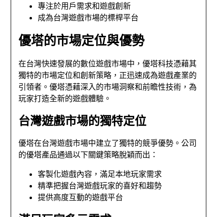
專注於用戶需求和遊戲創新
成為台灣遊戲市場的標桿平台
優塔的市場定位與優勢
在台灣快速發展的數位遊戲市場中，優塔科技憑藉其
獨特的市場定位和創新策略，正迅速成為遊戲產業的
引領者。優塔憑藉深入的市場洞察和前瞻性技術，為
玩家打造全新的遊戲體驗。
台灣遊戲市場的獨特定位
優塔在台灣遊戲市場中建立了獨特的競爭優勢。公司
的優塔產品通過以下關鍵策略脫穎而出：
客製化遊戲內容，滿足本地玩家需求
精準把握台灣遊戲玩家的喜好和趨勢
提供高度互動的遊戲平台