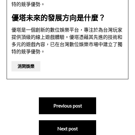
特的競爭優勢。
優塔未來的發展方向是什麼？
優塔是一個創新的數位娛樂平台，專注於為台灣玩家
提供頂級的線上遊戲體驗。優塔憑藉其先進的技術和
多元的遊戲內容，已在台灣數位娛樂市場中建立了獨
特的競爭優勢。
消閑娛樂
文
Previous post
章
導
Next post