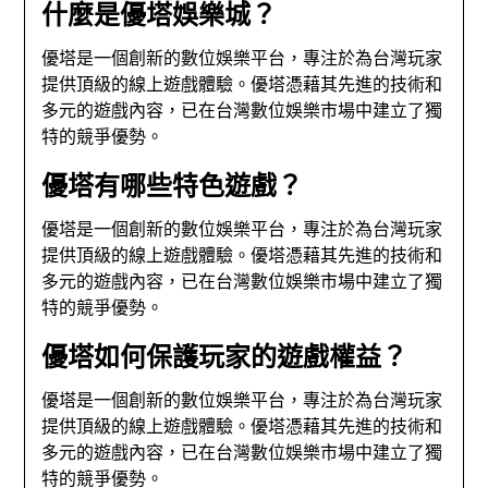
什麼是優塔娛樂城？
優塔是一個創新的數位娛樂平台，專注於為台灣玩家
提供頂級的線上遊戲體驗。優塔憑藉其先進的技術和
多元的遊戲內容，已在台灣數位娛樂市場中建立了獨
特的競爭優勢。
優塔有哪些特色遊戲？
優塔是一個創新的數位娛樂平台，專注於為台灣玩家
提供頂級的線上遊戲體驗。優塔憑藉其先進的技術和
多元的遊戲內容，已在台灣數位娛樂市場中建立了獨
特的競爭優勢。
優塔如何保護玩家的遊戲權益？
優塔是一個創新的數位娛樂平台，專注於為台灣玩家
提供頂級的線上遊戲體驗。優塔憑藉其先進的技術和
多元的遊戲內容，已在台灣數位娛樂市場中建立了獨
特的競爭優勢。