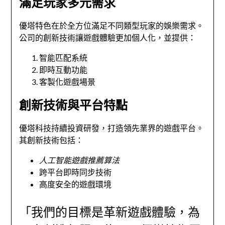
滿足玩家多元需求
優塔特色在於全方位滿足不同類型玩家的娛樂需求。
公司的創新技術讓遊戲體驗更加個人化，並提供：
智能匹配系統
即時互動功能
客製化遊戲場景
創新技術與平台特點
優塔科技持續投資研發，打造領先業界的遊戲平台。
其創新技術包括：
人工智能遊戲推薦算法
跨平台即時同步技術
高度安全的遊戲環境
「我們的目標是革新遊戲體驗，為