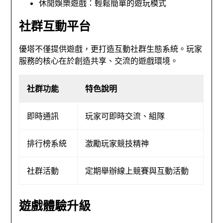
休閒娛樂遊戲：輕鬆簡單的遊玩模式
社群互動平台
優塔不僅提供遊戲，更打造互動社群生態系統。玩家
服務的核心在於創造共享、交流的遊戲環境。
社群功能
特色說明
即時通訊
玩家可即時交流、組隊
排行榜系統
激勵玩家競技精神
社群活動
定期舉辦線上競賽與互動活動
遊戲體驗升級