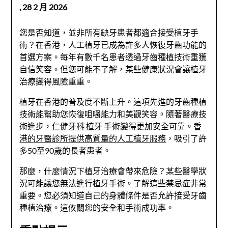
,
28 2 月 2026
您是否知道，並非所有缺牙患者都適合接受植牙手
術？在香港，人工植牙已成為許多人恢復牙齒功能的
首選方案。每年有數千名患者透過牙齒種植技術重獲
自信笑容。但您可能不了解，某些健康狀況會讓植牙
治療變得風險重重。
植牙在香港的普及度不斷上升。這項先進的牙齒種植
技術能幫助您恢復咀嚼能力和美觀笑容。隨著醫療技
術進步，
仁健牙科 植牙
手術變得更加安全可靠。
香
港的牙醫診所提供高質量的人工植牙服務
，吸引了許
多50至90歲的長者患者。
那麼，什麼情況下植牙治療會帶來危險？某些醫學狀
況可能讓您無法進行植牙手術。了解這些禁忌症非常
重要。您必須知道自己的身體條件是否允許接受牙齒
種植治療。這攸關您的安全和手術成功率。