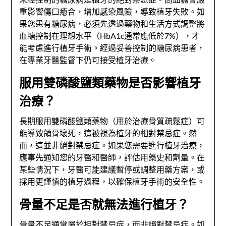
重影響傷口癒合，增加感染風險，導致植牙失敗。如
果您患有糖尿病，必須先透過藥物和生活方式調整將
血糖控制在理想水平（HbA1c通常應低於7%），才
能考慮進行植牙手術。經過妥善控制的糖尿病患者，
在專業牙醫監督下仍可接受植牙治療。
服用雙磷酸鹽類藥物是否影響植牙
治療？
長期服用雙磷酸鹽類藥物（用於治療骨質疏鬆症）可
能導致頜骨壞死，這被視為植牙的相對禁忌症。然
而，這並非絕對禁忌症。如果您需要進行植牙治療，
應事先通知您的牙醫和醫師，評估用藥史和劑量。在
某些情況下，牙醫可能建議暫停或調整用藥方案，或
採用更謹慎的植牙過程，以確保植牙手術的安全性。
骨量不足是否就無法進行植牙？
骨量不足通常屬於相對禁忌症，而非絕對禁忌症。如