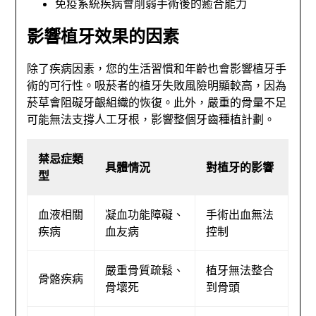
免疫系統疾病會削弱手術後的癒合能力
影響植牙效果的因素
除了疾病因素，您的生活習慣和年齡也會影響植牙手
術的可行性。吸菸者的植牙失敗風險明顯較高，因為
菸草會阻礙牙齦組織的恢復。此外，嚴重的骨量不足
可能無法支撐人工牙根，影響整個牙齒種植計劃。
禁忌症類
具體情況
對植牙的影響
型
血液相關
凝血功能障礙、
手術出血無法
疾病
血友病
控制
嚴重骨質疏鬆、
植牙無法整合
骨骼疾病
骨壞死
到骨頭