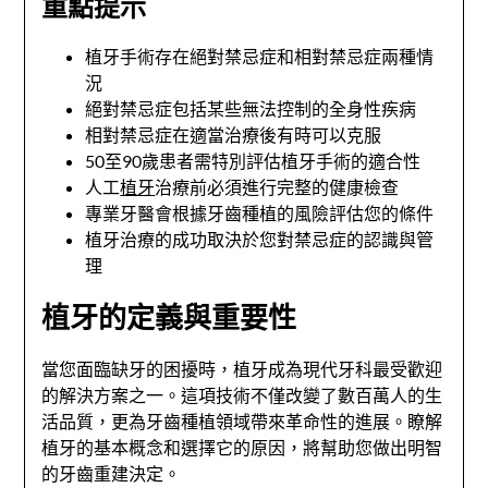
重點提示
植牙手術存在絕對禁忌症和相對禁忌症兩種情
況
絕對禁忌症包括某些無法控制的全身性疾病
相對禁忌症在適當治療後有時可以克服
50至90歲患者需特別評估植牙手術的適合性
人工
植牙
治療前必須進行完整的健康檢查
專業牙醫會根據牙齒種植的風險評估您的條件
植牙治療的成功取決於您對禁忌症的認識與管
理
植牙的定義與重要性
當您面臨缺牙的困擾時，植牙成為現代牙科最受歡迎
的解決方案之一。這項技術不僅改變了數百萬人的生
活品質，更為牙齒種植領域帶來革命性的進展。瞭解
植牙的基本概念和選擇它的原因，將幫助您做出明智
的牙齒重建決定。