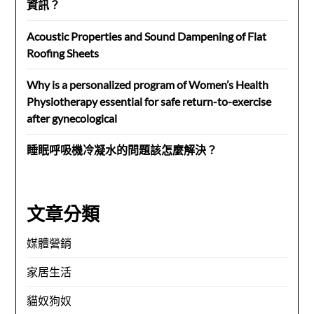
資訊？
Acoustic Properties and Sound Dampening of Flat
Roofing Sheets
Why is a personalized program of Women’s Health
Physiotherapy essential for safe return-to-exercise
after gynecological
睡眠呼吸機冷凝水的問題該怎麼解決？
文章分類
媒體營銷
家居生活
貓奴狗奴