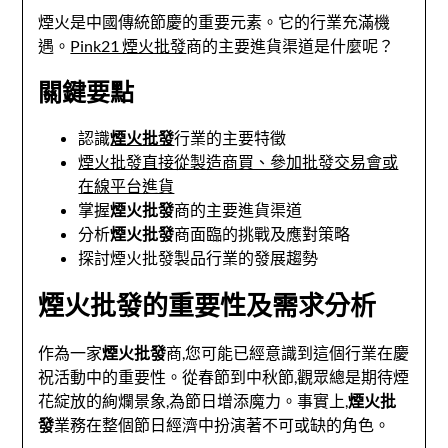
煙火是中國傳統節慶的重要元素。它的行業充滿機
遇。
Pink21 煙火批發
商的主要進貨渠道是什麼呢？
關鍵要點
認識
煙火批發
行業的主要特徵
煙火批發直接從製造商買、參加批發交易會或
在線平台進貨
掌握
煙火批發
商的主要進貨渠道
分析
煙火批發
商面臨的挑戰及應對策略
探討煙火批發製品行業的發展趨勢
煙火批發的重要性及需求分析
作為一家
煙火批發
商,您可能已經意識到這個行業在慶
祝活動中的重要性。從春節到中秋節,觀眾總是期待煙
花綻放的絢爛景象,為節日增添魔力。事實上,
煙火批
發
業務在整個節日經濟中扮演著不可或缺的角色。