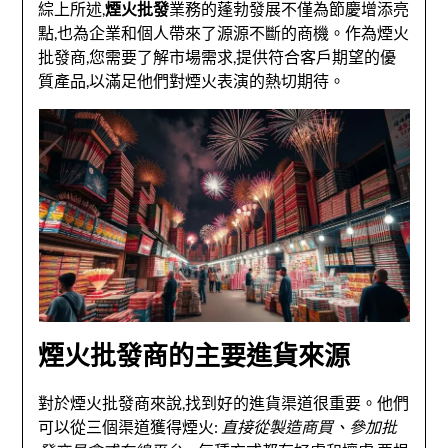
綜上所述,
煙火批發
業務的蓬勃發展不僅為節慶增添亮
點,也為企業和個人帶來了源源不斷的商機。作為煙火
批發商,您需要了解市場需求,提供符合客戶期望的優
質產品,以滿足他們對煙火表演的熱切期待。
煙火批發商的主要進貨來源
對於煙火批發商來說,找到好的進貨渠道很重要。他們
可以從三個渠道獲得煙火:
直接從製造商買、參加批