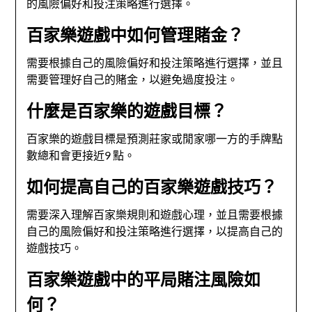
的風險偏好和投注策略進行選擇。
百家樂遊戲中如何管理賭金？
需要根據自己的風險偏好和投注策略進行選擇，並且
需要管理好自己的賭金，以避免過度投注。
什麼是百家樂的遊戲目標？
百家樂的遊戲目標是預測莊家或閒家哪一方的手牌點
數總和會更接近9 點。
如何提高自己的百家樂遊戲技巧？
需要深入理解百家樂規則和遊戲心理，並且需要根據
自己的風險偏好和投注策略進行選擇，以提高自己的
遊戲技巧。
百家樂遊戲中的平局賭注風險如
何？