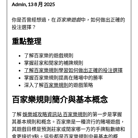
Admin,
13 8 月 2025
你是否曾經想過，在
百家樂遊戲
中，如何做出正確的
投注選擇？
重點整理
了解百家樂的遊戲規則
掌握莊家和閒家的補牌規則
了解百家樂規則學習如何做出正確的投注選擇
掌握百家樂規則提高在賭場中的勝率
深入了解
百家樂規則
的遊戲策略
百家樂規則簡介與基本概念
了解
娛樂城攻略資訊站 百家樂規則
的第一步是掌握
其基本規則和概念。百家樂是一種流行的賭場遊戲，
其遊戲目標是預測莊家或閒家哪一方的手牌點數總和
會更接近9點。這些都是百家樂規則中最基本的概