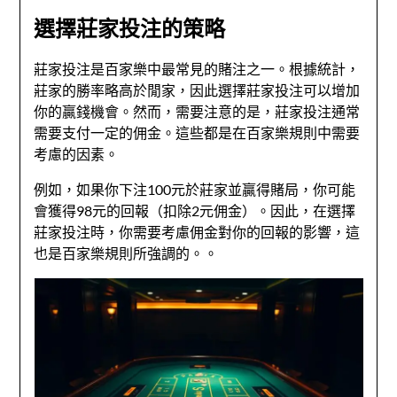
選擇莊家投注的策略
莊家投注是百家樂中最常見的賭注之一。根據統計，
莊家的勝率略高於閒家，因此選擇莊家投注可以增加
你的贏錢機會。然而，需要注意的是，莊家投注通常
需要支付一定的佣金。這些都是在百家樂規則中需要
考慮的因素。
例如，如果你下注100元於莊家並贏得賭局，你可能
會獲得98元的回報（扣除2元佣金）。因此，在選擇
莊家投注時，你需要考慮佣金對你的回報的影響，這
也是百家樂規則所強調的。。