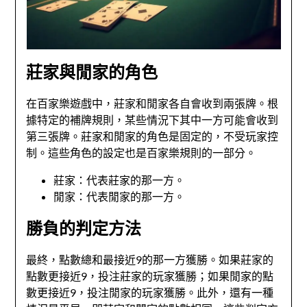
莊家與閒家的角色
在百家樂遊戲中，莊家和閒家各自會收到兩張牌。根
據特定的補牌規則，某些情況下其中一方可能會收到
第三張牌。莊家和閒家的角色是固定的，不受玩家控
制。這些角色的設定也是百家樂規則的一部分。
莊家：代表莊家的那一方。
閒家：代表閒家的那一方。
勝負的判定方法
最終，點數總和最接近9的那一方獲勝。如果莊家的
點數更接近9，投注莊家的玩家獲勝；如果閒家的點
數更接近9，投注閒家的玩家獲勝。此外，還有一種