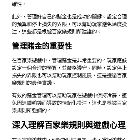
確性。
此外，管理好自己的賭金也是成功的關鍵。設定合理
的預算和停止損失的界限，可以幫助玩家避免過度投
注，這些都是根據百家樂規則所建議的。
管理賭金的重要性
在百家樂遊戲中，管理賭金是非常重要的。玩家應該
設定一個合理的預算，並嚴格遵守。同時，設定停止
損失的界限也可以幫助玩家控制風險，這是遵循百家
樂規則的最佳實踐。
有效的賭金管理可以幫助玩家在遊戲中保持冷靜，避
免因連續輸錢而導致的情緒化投注，這也是根據百家
樂規則所強調的。
深入理解百家樂規則與遊戲心理
在百家樂遊戲中，理解規則只是第一步，掌握遊戲心