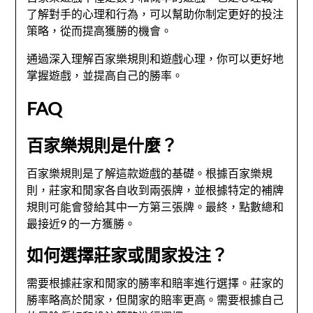
了解對手的心理和行為，可以幫助你制定更好的投注
策略，從而提高獲勝的機會。
通過深入理解百家樂規則和遊戲心理，你可以更好地
掌握遊戲，並提高自己的勝率。
FAQ
百家樂規則是什麼？
百家樂規則是了解這款遊戲的基礎。根據百家樂規
則，莊家和閒家各自收到兩張牌，並根據特定的補牌
規則可能會發給其中一方第三張牌。最終，點數總和
最接近9 的一方獲勝。
如何選擇莊家或閒家投注？
需要根據莊家和閒家的勝率和賠率進行選擇。莊家的
勝率略高於閒家，但閒家的賠率更高。需要根據自己