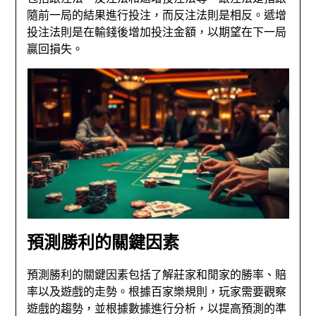
隨前一局的結果進行投注，而反注法則是相反。遞增
投注法則是在輸錢後增加投注金額，以期望在下一局
贏回損失。
預測勝利的關鍵因素
預測勝利的關鍵因素包括了解莊家和閒家的勝率、賠
率以及遊戲的走勢。根據百家樂規則，玩家需要觀察
遊戲的趨勢，並根據數據進行分析，以提高預測的準