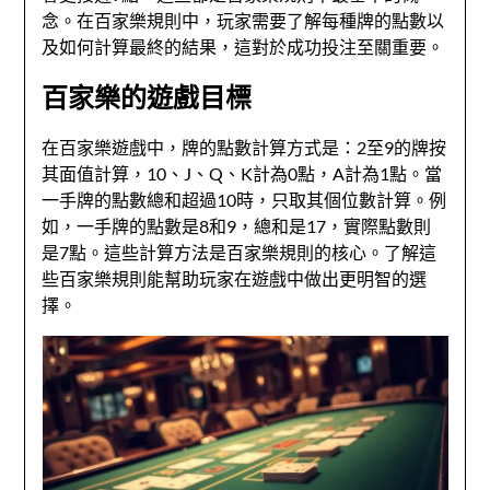
念。在百家樂規則中，玩家需要了解每種牌的點數以
及如何計算最終的結果，這對於成功投注至關重要。
百家樂的遊戲目標
在百家樂遊戲中，牌的點數計算方式是：2至9的牌按
其面值計算，10、J、Q、K計為0點，A計為1點。當
一手牌的點數總和超過10時，只取其個位數計算。例
如，一手牌的點數是8和9，總和是17，實際點數則
是7點。這些計算方法是百家樂規則的核心。了解這
些百家樂規則能幫助玩家在遊戲中做出更明智的選
擇。