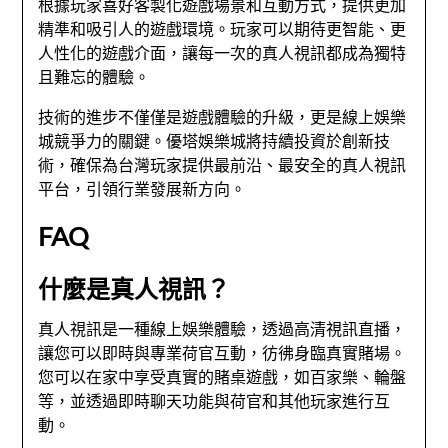
根據玩家喜好客製化遊戲場景和互動方式，提供更加
精準和吸引人的遊戲環境。玩家可以期待更智能、更
人性化的遊戲介面，讓每一次的真人視訊都成為獨特
且難忘的體驗。
技術的進步不僅僅是遊戲體驗的升級，更是線上娛樂
城競爭力的關鍵。優塔娛樂城將持續投資於創新技
術，確保為台灣玩家提供最前沿、最安全的真人視訊
平台，引領行業發展新方向。
FAQ
什麼是真人視訊？
真人視訊是一種線上娛樂體驗，透過高清視訊直播，
讓您可以即時與專業荷官互動，彷彿身臨真實賭場。
您可以在家中享受真實的賭桌遊戲，如百家樂、輪盤
等，並透過即時聊天功能與荷官和其他玩家進行互
動。