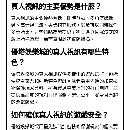
真人視訊的主要優勢是什麼？
真人視訊的主要優勢包括：即時互動、多角度攝像
頭、高清視訊流、專業荷官服務，以及可以同時操作
多台賭桌。這些特點為您提供了極其逼真且沉浸式的
線上賭場體驗，無需實際到訪實體賭場。
優塔娛樂城的真人視訊有哪些特
色？
優塔娛樂城的真人視訊提供多樣化的遊戲選擇，包括
傳統百家樂和創新特色遊戲。我們採用先進的加密技
術保護玩家資料，擁有經過專業培訓的荷官團隊，並
提供高品質的視訊直播服務，確保公平、安全且有趣
的遊戲體驗。
如何確保真人視訊的遊戲安全？
優塔娛樂城採用最先進的加密技術保護玩家的個人資