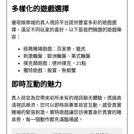
多樣化的遊戲選擇
優塔娛樂城的真人視訊平台提供豐富多彩的遊戲選
擇，滿足不同玩家的喜好。以下是我們精選的遊戲陣
容：
經典賭場遊戲：百家樂、龍虎
刺激輪盤：歐洲輪盤、美式輪盤
撲克類遊戲：德州撲克、21點
獨特遊戲：骰寶、魚蝦蟹
即時互動的魅力
真人荷官為您帶來前所未有的視訊聊天體驗。透過高
清視訊串流，您可以即時與專業荷官互動，感受真實
賭場的緊張刺激。實時遊戲讓您彷彿置身於真實的賭
桌旁，每一個動作都充滿臨場感。