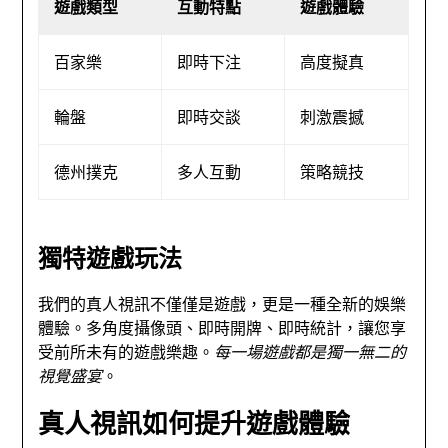
遊戲類型
互動特點
遊戲體驗
百家樂
即時下注
高度擬真
輪盤
即時交談
刺激震撼
德州撲克
多人互動
策略競技
獨特遊戲玩法
我們的真人視訊不僅僅是遊戲，更是一種全新的娛樂
體驗。多角度攝像頭、即時開牌、即時統計，讓您享
受前所未有的遊戲樂趣。
每一場遊戲都是獨一無二的
視覺盛宴
。
真人視訊如何提升遊戲體驗