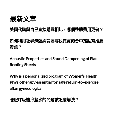
最新文章
美國代購與自己直接購買相比，哪個整體費用更省？
如何利用社群媒體與論壇尋找真實的台中定點茶推薦
資訊？
Acoustic Properties and Sound Dampening of Flat
Roofing Sheets
Why is a personalized program of Women’s Health
Physiotherapy essential for safe return-to-exercise
after gynecological
睡眠呼吸機冷凝水的問題該怎麼解決？