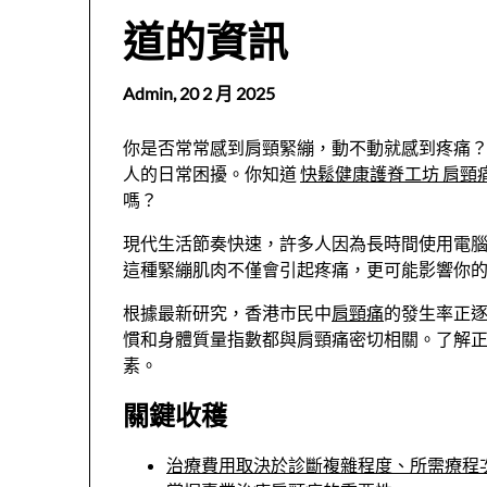
道的資訊
Admin,
20 2 月 2025
你是否常常感到肩頸緊繃，動不動就感到疼痛
人的日常困擾。你知道
快鬆健康護脊工坊 肩頸
嗎？
現代生活節奏快速，許多人因為長時間使用電
這種緊繃肌肉不僅會引起疼痛，更可能影響你
根據最新研究，香港市民中
肩頸痛
的發生率正
慣和身體質量指數都與肩頸痛密切相關。了解
素。
關鍵收穫
治療費用取決於診斷複雜程度、所需療程