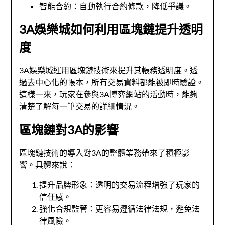
智能合約：自動執行合約條款，降低爭議。
3A娛樂城如何利用區塊鏈提升透明
度
3A娛樂城運用區塊鏈技術來提升其帳務透明度。透
過去中心化的帳本，所有交易資料都能被即時驗證。
這樣一來，玩家在參與3A博弈網站的活動時，能夠
清楚了解每一筆交易的詳細情況。
區塊鏈對3A的影響
區塊鏈技術的導入對3A的整體業務帶來了積極影
響。具體來說：
提升品牌形象：透明的交易流程增強了玩家的
信任感。
強化合規監管：更容易遵循法律法規，避免法
律風險。