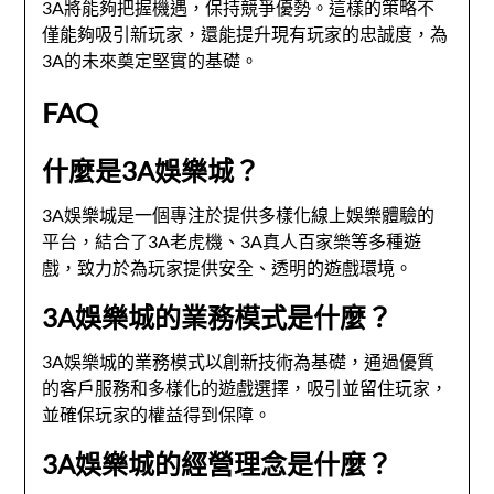
3A將能夠把握機遇，保持競爭優勢。這樣的策略不
僅能夠吸引新玩家，還能提升現有玩家的忠誠度，為
3A的未來奠定堅實的基礎。
FAQ
什麼是3A娛樂城？
3A娛樂城是一個專注於提供多樣化線上娛樂體驗的
平台，結合了3A老虎機、3A真人百家樂等多種遊
戲，致力於為玩家提供安全、透明的遊戲環境。
3A娛樂城的業務模式是什麼？
3A娛樂城的業務模式以創新技術為基礎，通過優質
的客戶服務和多樣化的遊戲選擇，吸引並留住玩家，
並確保玩家的權益得到保障。
3A娛樂城的經營理念是什麼？