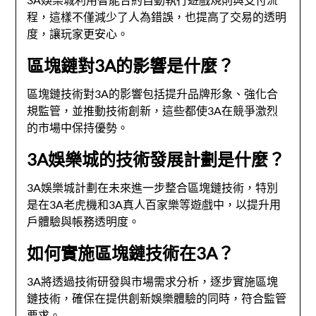
程，這樣不僅減少了人為錯誤，也提高了交易的透明
度，讓玩家更安心。
區塊鏈對3A的影響是什麼？
區塊鏈技術對3A的影響包括提升品牌形象、強化合
規監管，並推動技術創新，這些都使3A在競爭激烈
的市場中保持優勢。
3A娛樂城的技術發展計劃是什麼？
3A娛樂城計劃在未來進一步整合區塊鏈技術，特別
是在3A老虎機和3A真人百家樂等遊戲中，以提升用
戶體驗與帳務透明度。
如何實施區塊鏈技術在3A？
3A將透過技術研發與市場需求分析，逐步實施區塊
鏈技術，確保在提供創新娛樂體驗的同時，符合監管
要求。