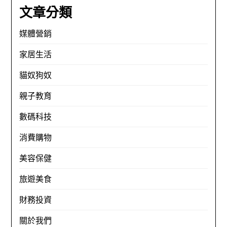
文章分類
媒體營銷
家居生活
貓奴狗奴
親子教育
數碼科技
消費購物
美容保健
旅遊美食
財務投資
關於我們