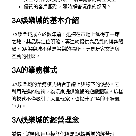
優質的客戶服務，隨時解答玩家的疑問。
3A娛樂城的基本介紹
3A娛樂城成立於數年前，迅速在市場上獲得了一席
之地。其品牌定位明確，專注於提供高品質的博弈體
驗。3A娛樂城不僅是娛樂的場所，更是玩家交流與
互動的社區。
3A的業務模式
3A娛樂城的業務模式結合了線上與線下的優勢。它
利用先進的技術，為玩家提供流暢的遊戲體驗。這樣
的模式不僅吸引了大量玩家，也提升了3A的市場競
爭力。
3A娛樂城的經營理念
誠信、透明和用戶權益保障是3A娛樂城的經營理