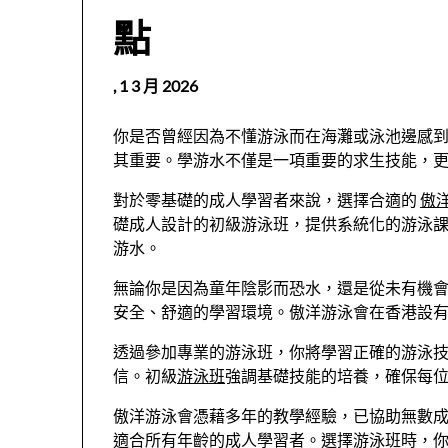
點
,
1 3 月 2026
你是否曾經因為不懂游泳而在海灘或泳池邊感
其重要。學游水不僅是一項重要的求生技能，
對於零基礎的成人學習者來說，選擇合適的
傲
礎成人設計的初級游泳班，提供系統化的游泳
游水。
無論你是因為童年陰影而恐水，還是從未有機
安全、舒適的學習環境。傲洋游泳會在香港設
透過參加專業的游泳班，你將學習正確的游泳
信。初級
游泳班
強調基礎技能的培養，確保每
傲洋游泳會憑藉多年的教學經驗，已協助無數
適合所有年齡的成人學習者。選擇游泳班時，