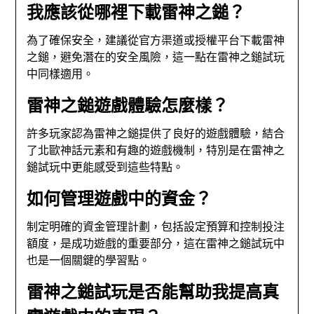
我應該從哪裡下載雷神之鎚？
為了確保安全，建議從官方渠道或授權平台下載雷神
之鎚，避免潛在的安全風險，這一點在雷神之鎚試玩
中同樣適用。
雷神之鎚遊戲體驗怎麼樣？
許多玩家認為雷神之鎚提供了良好的遊戲體驗，結合
了北歐神話元素和有趣的遊戲機制，特別是在雷神之
鎚試玩中更能感受到這些特點。
如何管理遊戲中的資金？
制定明確的資金管理計劃，包括設定預算和控制投注
額度，是成功遊戲的重要部分，這在雷神之鎚試玩中
也是一個關鍵的學習點。
雷神之鎚試玩是否能幫助我提高真