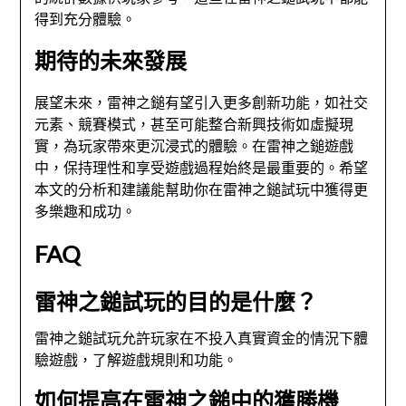
得到充分體驗。
期待的未來發展
展望未來，雷神之鎚有望引入更多創新功能，如社交
元素、競賽模式，甚至可能整合新興技術如虛擬現
實，為玩家帶來更沉浸式的體驗。在雷神之鎚遊戲
中，保持理性和享受遊戲過程始終是最重要的。希望
本文的分析和建議能幫助你在雷神之鎚試玩中獲得更
多樂趣和成功。
FAQ
雷神之鎚試玩的目的是什麼？
雷神之鎚試玩允許玩家在不投入真實資金的情況下體
驗遊戲，了解遊戲規則和功能。
如何提高在雷神之鎚中的獲勝機