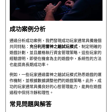
成功案例分析
通過分析成功案例，我們發現成功玩家通常具備幾個
共同特點：
充分利用雷神之鎚試玩模式
、制定明確的
遊戲計劃，並且嚴格執行資金管理策略。這些玩家的
經驗證明，即使在機會為主的遊戲中，系統性的方法
也能提高長期成功率。
例如，一些玩家通過雷神之鎚試玩模式熟悉遊戲的運
作機制，並根據數據調整他們的遊戲策略。此外，成
功的玩家通常具備良好的心態管理能力，能夠在遊戲
過程中保持冷靜和理性。
常見問題與解答