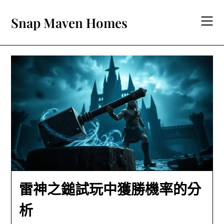
Skip
to
Snap Maven Homes
content
雷神之鎚試玩中獲勝機率的分
析