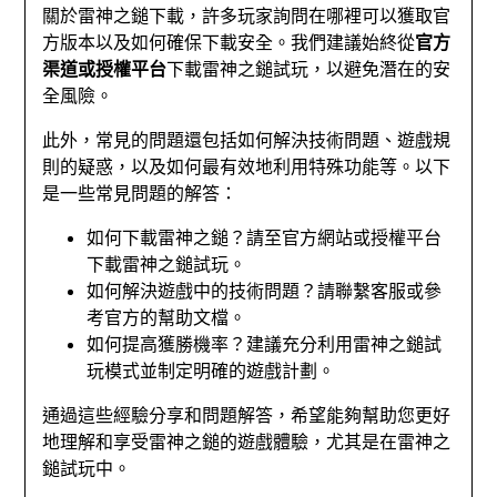
關於雷神之鎚下載，許多玩家詢問在哪裡可以獲取官
方版本以及如何確保下載安全。我們建議始終從
官方
渠道或授權平台
下載雷神之鎚試玩，以避免潛在的安
全風險。
此外，常見的問題還包括如何解決技術問題、遊戲規
則的疑惑，以及如何最有效地利用特殊功能等。以下
是一些常見問題的解答：
如何下載雷神之鎚？請至官方網站或授權平台
下載雷神之鎚試玩。
如何解決遊戲中的技術問題？請聯繫客服或參
考官方的幫助文檔。
如何提高獲勝機率？建議充分利用雷神之鎚試
玩模式並制定明確的遊戲計劃。
通過這些經驗分享和問題解答，希望能夠幫助您更好
地理解和享受雷神之鎚的遊戲體驗，尤其是在雷神之
鎚試玩中。