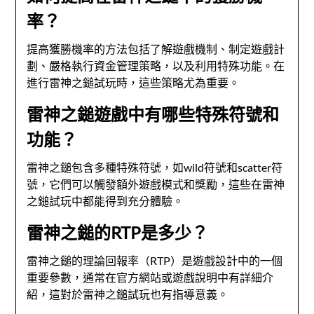
率？
提高獲勝機率的方法包括了解遊戲機制、制定遊戲計
劃、嚴格執行資金管理策略，以及利用特殊功能。在
進行雷神之鎚試玩時，這些策略尤為重要。
雷神之鎚遊戲中有哪些特殊符號和
功能？
雷神之鎚包含多種特殊符號，如wild符號和scatter符
號，它們可以觸發額外遊戲模式和獎勵，這些在雷神
之鎚試玩中都能得到充分體驗。
雷神之鎚的RTP是多少？
雷神之鎚的理論回報率（RTP）是遊戲設計中的一個
重要參數，通常在官方網站或遊戲說明中有詳細介
紹，這對於雷神之鎚試玩也有指導意義。