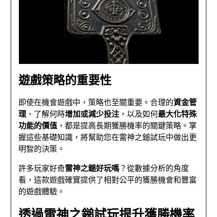
遊戲策略的重要性
即使在機會遊戲中，策略也至關重要。合理的
資金管
理
、了解何時
增加或減少投注
，以及如何
最大化特殊
功能的價值
，都是提高長期獲勝機率的關鍵策略。掌
握這些基礎知識，將幫助您在雷神之鎚試玩中做出更
明智的決策。
許多玩家好奇
雷神之鎚好玩嗎
？從數據分析的角度
看，這款遊戲確實提供了相對公平的獲勝機會和豐富
的遊戲體驗。
透過雷神之鎚試玩提升獲勝機率