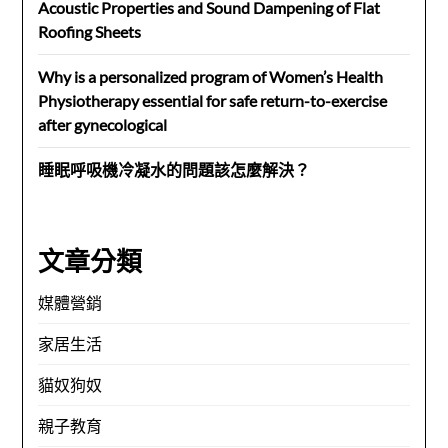
Acoustic Properties and Sound Dampening of Flat
Roofing Sheets
Why is a personalized program of Women’s Health
Physiotherapy essential for safe return-to-exercise
after gynecological
睡眠呼吸機冷凝水的問題該怎麼解決？
文章分類
媒體營銷
家居生活
貓奴狗奴
親子教育