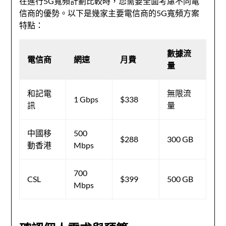
在進行5G寬頻計劃比較時，您需要全面考慮不同電
信商的優勢。以下是幾家主要電信商的5G寬頻方案
特點：
數據流
電信商
網速
月費
量
和記電
無限流
1 Gbps
$338
訊
量
中國移
500
$288
300 GB
動香港
Mbps
700
CSL
$399
500 GB
Mbps