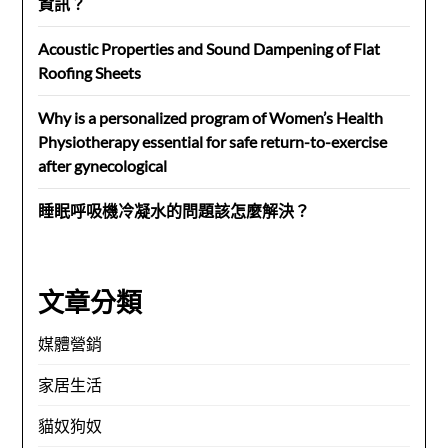
資訊？
Acoustic Properties and Sound Dampening of Flat
Roofing Sheets
Why is a personalized program of Women’s Health
Physiotherapy essential for safe return-to-exercise
after gynecological
睡眠呼吸機冷凝水的問題該怎麼解決？
文章分類
媒體營銷
家居生活
貓奴狗奴