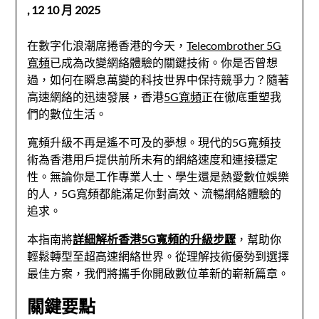
,
12 10 月 2025
在數字化浪潮席捲香港的今天，
Telecombrother 5G
寬頻
已成為改變網絡體驗的關鍵技術。你是否曾想
過，如何在瞬息萬變的科技世界中保持競爭力？隨著
高速網絡的迅速發展，香港
5G寬頻
正在徹底重塑我
們的數位生活。
寬頻升級不再是遙不可及的夢想。現代的5G寬頻技
術為香港用戶提供前所未有的網絡速度和連接穩定
性。無論你是工作專業人士、學生還是熱愛數位娛樂
的人，5G寬頻都能滿足你對高效、流暢網絡體驗的
追求。
本指南將
詳細解析香港5G寬頻的升級步驟
，幫助你
輕鬆轉型至超高速網絡世界。從理解技術優勢到選擇
最佳方案，我們將攜手你開啟數位革新的嶄新篇章。
關鍵要點