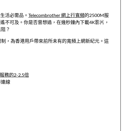
是生活必需品。
Telecombrother 網上行寬頻
的2500M服
遙不可及。你是否曾想過，在幾秒鐘內下載4K影片，
無阻？
入限制，為香港用戶帶來前所未有的寬頻上網新紀元。這
務的2-2.5倍
時連線