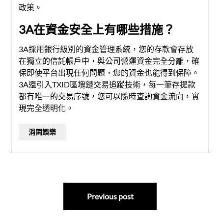
政策。
3A在資金安全上有哪些措施？
3A採用銀行級別的資金管理系統，您的存款會存放
在獨立的信託帳戶中，與公司營運資金完全分離，確
保即使平台出現任何問題，您的資金也能得到保障。
3A還引入TXID區塊鏈交易追蹤技術，每一筆存提款
都有唯一的交易序號，您可以隨時查詢資金流向，實
現完全透明化。
消閑娛樂
文
Previous post
章