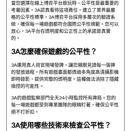
當您選擇在線上博弈平台遊玩時，公平性是最重要的
考量因素。3A認真看待這項責任，建立了業界最嚴
格的公平性標準。3A博弈平台採用多層次的驗證系
統，確保每一場遊戲都符合國際公平性規範。您可以
放心，3A平台在透明度和公正性上的承諾是真實
的。
3A怎麼確保遊戲的公平性？
3A運用真人荷官現場發牌，讓您親眼見證每一張牌
的發放過程。所有遊戲畫面都透過多角度高清攝影機
即時錄影，提供完整的透明度。這種做法消除了隱藏
操控的可能性。
3A的遊戲監察部門全天24小時監控所有牌局。您的
每一場遊戲都受到專業團隊的眼睛盯著，確保公平性
絕不打折扣。
3A使用哪些技術來檢查公平性？