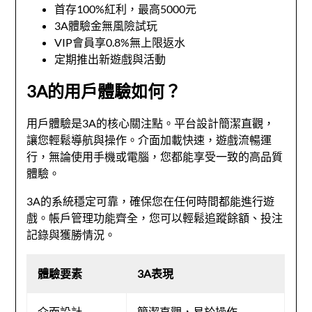
首存100%紅利，最高5000元
3A體驗金無風險試玩
VIP會員享0.8%無上限返水
定期推出新遊戲與活動
3A的用戶體驗如何？
用戶體驗是3A的核心關注點。平台設計簡潔直觀，
讓您輕鬆導航與操作。介面加載快速，遊戲流暢運
行，無論使用手機或電腦，您都能享受一致的高品質
體驗。
3A的系統穩定可靠，確保您在任何時間都能進行遊
戲。帳戶管理功能齊全，您可以輕鬆追蹤餘額、投注
記錄與獲勝情況。
體驗要素
3A表現
介面設計
簡潔直觀，易於操作