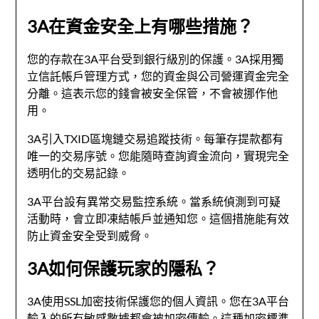
3A在資金安全上有哪些措施？
您的存款在3A平台受到銀行級別的保護。3A採用獨
立信託帳戶管理方式，您的資金與公司營運資金完全
分離。這表示您的錢會被安全保管，不會被挪作他
用。
3A引入TXID區塊鏈交易追蹤技術。每筆存提款都有
唯一的交易序號。您能隨時查詢資金流向，實現完全
透明化的交易記錄。
3A平台設有異常交易監控系統。當系統偵測到可疑
活動時，會立即凍結帳戶並通知您。這個措施能有效
防止資金安全受到威脅。
3A如何保護玩家的隱私？
3A使用SSL加密技術保護您的個人資訊。您在3A平台
輸入的所有敏感數據都會被加密傳輸。這種加密標準