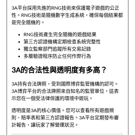
3A平台採用先進的RNG技術來保護電子遊戲的公正
性。RNG技術是隨機數字生成系統，確保每個結果都
是完全隨機的。
RNG技術產生完全隨機的遊戲結果
第三方認證機構定期檢查系統完整性
獨立監察部門追蹤所有交易記錄
多層驗證程序防止任何作弊行為
3A的合法性與透明度有多高？
3A持有合法牌照，受到國際博弈監管機構的認可。
3A博弈平台的合法牌照來自知名的監管單位，這表
示您在一個受法律保護的環境中遊玩。
透明度是3A的核心價值。您可以查看所有遊戲規
則、賠率表和第三方認證報告。3A平台定期發布審
計報告，讓玩家了解營運狀況。