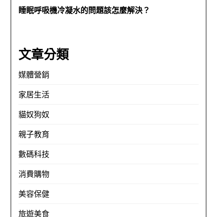
睡眠呼吸機冷凝水的問題該怎麼解決？
文章分類
媒體營銷
家居生活
貓奴狗奴
親子教育
數碼科技
消費購物
美容保健
旅遊美食