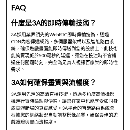
FAQ
什麼是3A的即時傳輸技術？
3A採用業界領先的WebRTC即時傳輸技術，透過
CDN內容傳遞網路、多伺服器架構以及智能路由系
統，確保遊戲畫面能即時傳送到您的設備上。此技術
能夠實現低於500毫秒的延遲，讓您在投注時不會錯
過任何關鍵時刻，完全滿足真人視訊百家樂的即時性
需求。
3A如何確保畫質與流暢度？
3A運用先進的高清直播技術，透過多角度高清攝影
機進行實時錄製與傳輸，讓您在家中也能享受如同身
處實體賭場的真實感受。3A平台的智能路由系統會
根據您的網絡狀況自動調整影像品質，確保最佳的遊
戲體驗與畫面流暢度。