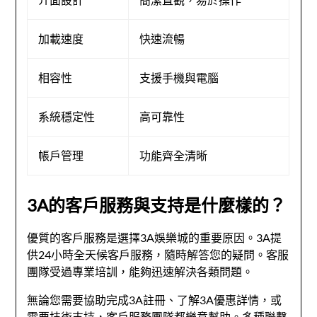
加載速度
快速流暢
相容性
支援手機與電腦
系統穩定性
高可靠性
帳戶管理
功能齊全清晰
3A的客戶服務與支持是什麼樣的？
優質的客戶服務是選擇3A娛樂城的重要原因。3A提
供24小時全天候客戶服務，隨時解答您的疑問。客服
團隊受過專業培訓，能夠迅速解決各類問題。
無論您需要協助完成3A註冊、了解3A優惠詳情，或
需要技術支持，客戶服務團隊都樂意幫助。多種聯繫