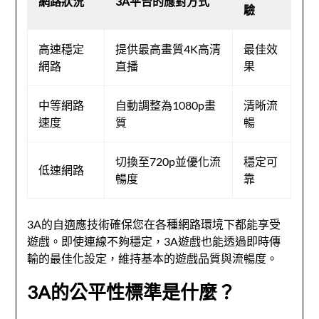
網路狀況
3A平台的應對方式
驗
高速穩定
提供最高畫質4K高清
最佳效
網路
直播
果
中等網路
自動調整為1080p畫
清晰流
速度
質
暢
切換至720p並優化流
穩定可
低速網路
暢度
靠
3A的自適應技術確保您在各種網路環境下都能享受
遊戲。即使連線不夠穩定，3A遊戲也能透過即時傳
輸的最佳化設定，維持基本的遊戲品質與流暢度。
3A的公平性標準是什麼？