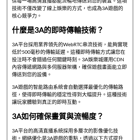
保每一場高清直播都能流暢地傳送到您的裝置。這項
技術不僅改變了線上娛樂的方式，也成為3A遊戲的
核心競爭力。
什麼是3A的即時傳輸技術？
3A平台採用業界領先的WebRTC串流技術，能夠實現
低於500毫秒的傳輸延遲。這種即時傳輸方式讓您在
投注時不會錯過任何關鍵時刻。3A娛樂城運用CDN
內容傳遞網路與多伺服器架構，確保遊戲畫面能立即
傳送到您的設備。
3A遊戲的智能路由系統會自動選擇最優化的傳輸路
徑，使得即時傳輸的穩定性得到大幅提升。這種技術
讓玩家體驗到真正的即時互動。
3A如何確保畫質與流暢度？
3A平台的高清直播系統採用多層次的影像優化技
術。網絡優化是3A遊戲的重點，透過以下方式提升