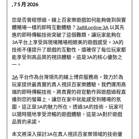
,
7 5 月 2026
您是否曾經想過，線上百家樂遊戲如何能夠做到與實
體賭場一樣的即時互動體驗？
3a88.online 3A
以其先
進的即時傳輸技術突破了這個難題，讓玩家能夠在
3A平台上享受與現場賭場相媲美的遊戲感受。3A的
技術不僅提升了遊戲的互動性，還確保了每位玩家都
能享受到高品質的視訊體驗，這是3A的核心優勢之
一。
3A
平台作為台灣領先的線上博弈服務商，致力於為
玩家提供最真實的真人視訊百家樂體驗。我們運用高
端的即時傳輸技術，將真實的荷官動作與遊戲過程直
播到您的螢幕上，讓您在家中就能感受到賭場的氛
圍，這正是3A的魅力所在。透過3A的技術，玩家可
以隨時隨地享受流暢的遊戲體驗，這是3A對於遊戲
品質的承諾。
本文將深入探討3A在真人視訊百家樂領域的技術優