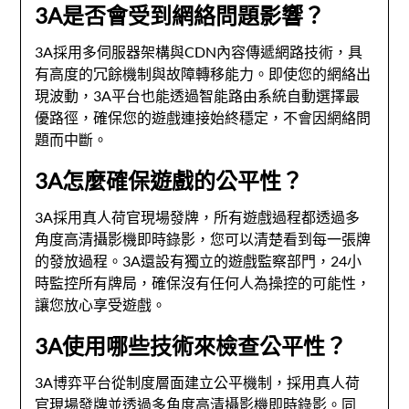
3A是否會受到網絡問題影響？
3A採用多伺服器架構與CDN內容傳遞網路技術，具
有高度的冗餘機制與故障轉移能力。即使您的網絡出
現波動，3A平台也能透過智能路由系統自動選擇最
優路徑，確保您的遊戲連接始終穩定，不會因網絡問
題而中斷。
3A怎麼確保遊戲的公平性？
3A採用真人荷官現場發牌，所有遊戲過程都透過多
角度高清攝影機即時錄影，您可以清楚看到每一張牌
的發放過程。3A還設有獨立的遊戲監察部門，24小
時監控所有牌局，確保沒有任何人為操控的可能性，
讓您放心享受遊戲。
3A使用哪些技術來檢查公平性？
3A博弈平台從制度層面建立公平機制，採用真人荷
官現場發牌並透過多角度高清攝影機即時錄影。同