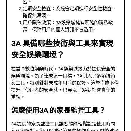
密。
定期安全檢查：系統會定期進行安全性檢查，
確保無漏洞。
用戶隱私政策：3A娛樂城擁有明確的隱私政
策，保障用戶的個人資訊不被濫用。
3A 具備哪些技術與工具來實現
安全娛樂環境？
在當今數位娛樂時代，3A娛樂城致力於提供安全的
娛樂環境。為了達成這一目標，3A引入了多項技術
與工具，特別針對未成年用戶的保護。這些措施不僅
提升了使用者的安全感，也展現了3A對社會責任的
重視。
怎麼使用3A 的家長監控工具？
3A提供的家長監控工具讓您能夠輕鬆設定使用時間
與內容限制。您可以透過簡單的操作介面，監控孩子