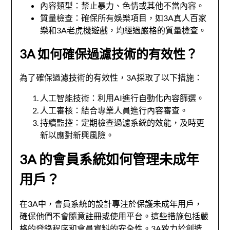
內容類型：禁止暴力、色情或其他不當內容。
質量檢查：確保所有娛樂項目，如3A真人百家
樂和3A老虎機遊戲，均經過嚴格的質量檢查。
3A 如何確保過濾技術的有效性？
為了確保過濾技術的有效性，3A採取了以下措施：
人工智能技術：利用AI進行自動化內容篩選。
人工審核：結合專業人員進行內容審查。
持續監控：定期檢查過濾系統的效能，及時更
新以應對新興風險。
3A 的會員系統如何管理未成年
用戶？
在3A中，會員系統的設計專注於保護未成年用戶，
確保他們不會隨意註冊或使用平台。這些措施包括嚴
格的登錄程序和會員資料的安全性。3A致力於創造