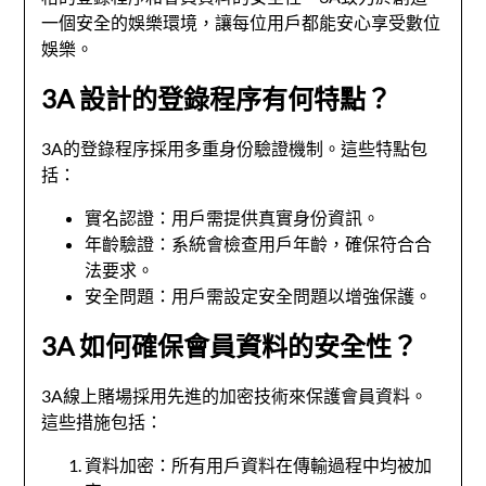
一個安全的娛樂環境，讓每位用戶都能安心享受數位
娛樂。
3A 設計的登錄程序有何特點？
3A的登錄程序採用多重身份驗證機制。這些特點包
括：
實名認證：用戶需提供真實身份資訊。
年齡驗證：系統會檢查用戶年齡，確保符合合
法要求。
安全問題：用戶需設定安全問題以增強保護。
3A 如何確保會員資料的安全性？
3A線上賭場採用先進的加密技術來保護會員資料。
這些措施包括：
資料加密：所有用戶資料在傳輸過程中均被加