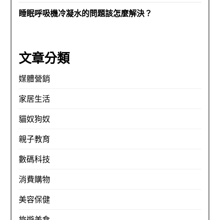
睡眠呼吸機冷凝水的問題該怎麼解決？
文章分類
媒體營銷
家居生活
貓奴狗奴
親子教育
數碼科技
消費購物
美容保健
旅遊美食