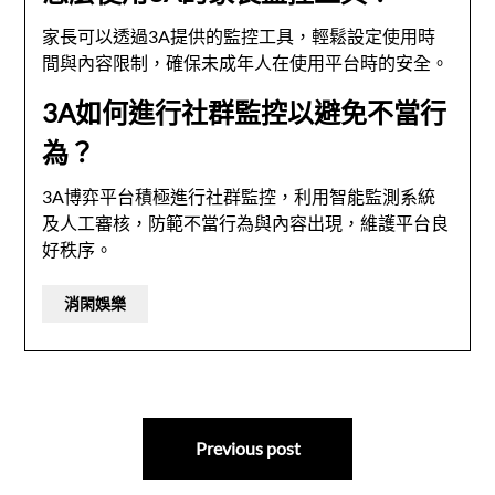
家長可以透過3A提供的監控工具，輕鬆設定使用時
間與內容限制，確保未成年人在使用平台時的安全。
3A如何進行社群監控以避免不當行
為？
3A博弈平台積極進行社群監控，利用智能監測系統
及人工審核，防範不當行為與內容出現，維護平台良
好秩序。
消閑娛樂
文
Previous post
章