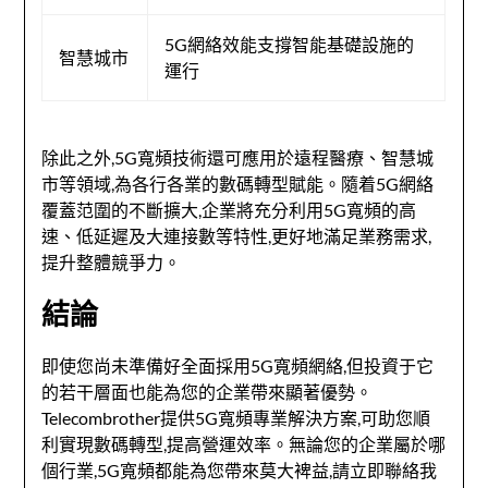
5G網絡效能支撐智能基礎設施的
智慧城市
運行
除此之外,5G寬頻技術還可應用於遠程醫療、智慧城
市等領域,為各行各業的數碼轉型賦能。隨着5G網絡
覆蓋范圍的不斷擴大,企業將充分利用5G寬頻的高
速、低延遲及大連接數等特性,更好地滿足業務需求,
提升整體競爭力。
結論
即使您尚未準備好全面採用5G寬頻網絡,但投資于它
的若干層面也能為您的企業帶來顯著優勢。
Telecombrother提供5G寬頻專業解決方案,可助您順
利實現數碼轉型,提高營運效率。無論您的企業屬於哪
個行業,5G寬頻都能為您帶來莫大裨益,請立即聯絡我