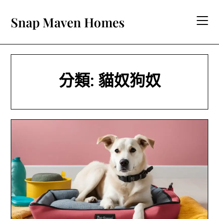
Skip
to
Snap Maven Homes
content
分類:
貓奴狗奴