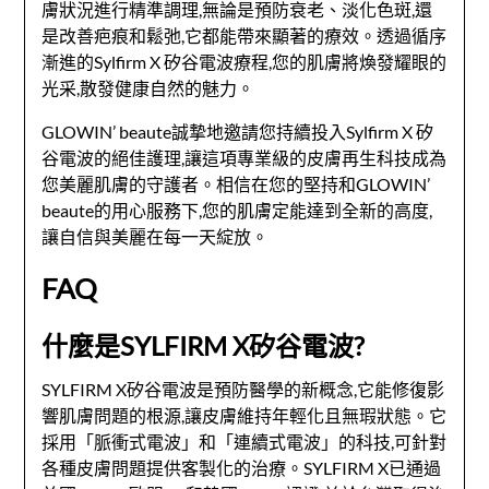
膚狀況進行精準調理,無論是預防衰老、淡化色斑,還
是改善疤痕和鬆弛,它都能帶來顯著的療效。透過循序
漸進的Sylfirm X 矽谷電波療程,您的肌膚將煥發耀眼的
光采,散發健康自然的魅力。
GLOWIN’ beaute誠摯地邀請您持續投入Sylfirm X 矽
谷電波的絕佳護理,讓這項專業級的皮膚再生科技成為
您美麗肌膚的守護者。相信在您的堅持和GLOWIN’
beaute的用心服務下,您的肌膚定能達到全新的高度,
讓自信與美麗在每一天綻放。
FAQ
什麼是SYLFIRM X矽谷電波?
SYLFIRM X矽谷電波是預防醫學的新概念,它能修復影
響肌膚問題的根源,讓皮膚維持年輕化且無瑕狀態。它
採用「脈衝式電波」和「連續式電波」的科技,可針對
各種皮膚問題提供客製化的治療。SYLFIRM X已通過