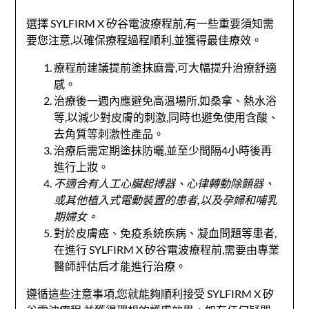
選擇 SYLFIRM X 矽谷電波療程前,有一些重要須知需
要您注意,以確保療程過程順利,並獲得最佳療效。
療程前建議提前塗抹麻膏,可大幅提升治療舒適
感。
治療後一週內應避免高溫場所,如桑拿、熱水浴
等,以減少對皮膚的刺激,同時也避免使用含酸、
去角質等刺激性產品。
治療后需定期塗抹防曬,並至少間隔4小時後再
進行上妝。
不適合有人工心臟起搏器、心律轉動除顫器、
或其他植入式電動裝置的患者,以及孕婦和哺乳
期婦女。
對於皮膚癌、免疫系統疾病、凝血問題等患者,
在進行 SYLFIRM X 矽谷電波療程前,需要由專業
醫師評估后才能進行治療。
遵循這些注意事項,您就能夠順利接受 SYLFIRM X 矽