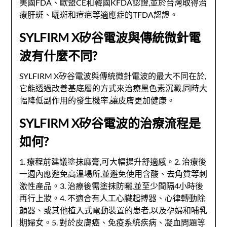
美國FDA、歐盟CE和韓國KFDA認證,並於台灣取得治
療肝斑、曬斑和痘疤等適應症的TFDA認證。
SYLFIRM X矽谷電波與傳統微針電
波有什麼不同?
SYLFIRM X矽谷電波與傳統微針電波的最大不同在於,
它能透過改善基底層的方式來治療黑色素沉澱,同時大
幅降低副作用的發生機率,讓皮膚更加健康。
SYLFIRM X矽谷電波的治療流程是
如何?
1. 療程前建議塗抹麻膏,可大幅提升舒適感。2. 治療後
一週內應避免高溫場所,並避免使用含酸、去角質等刺
激性產品。3. 治療後需塗抹防曬,並至少間隔4小時後
再行上妝。4. 不適合有人工心臟起搏器、心律轉動除
顫器、或其他植入式電動裝置的患者,以及孕婦和哺乳
期婦女。5. 對於皮膚癌、免疫系統疾病、凝血問題等