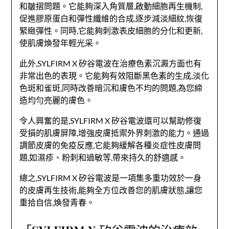
和皺摺問題。它能夠深入角質層,啟動細胞再生機制,
促進膠原蛋白和彈性纖維的合成,逐步減淡細紋,恢復
緊緻彈性。同時,它能夠刺激表皮細胞的分化和更新,
使肌膚煥發年輕光采。
此外,SYLFIRM X 矽谷電波在治療色素沉澱方面也有
非常出色的表現。它能夠有效阻斷黑色素的生成,淡化
色斑和雀斑,同時改善暗沉和膚色不均的問題,為您締
造均勻亮麗的膚色。
令人興奮的是,SYLFIRM X 矽谷電波還可以幫助修復
受損的肌膚屏障,增強皮膚抵禦外界刺激的能力。通過
調節皮膚的免疫反應,它能夠緩解各種炎症性皮膚問
題,如濕疹、粉刺和過敏等,帶來持久的舒適感。
總之,SYLFIRM X 矽谷電波是一項集多重功效於一身
的皮膚再生技術,能夠全方位改善您的肌膚狀態,讓您
重拾自信,煥發青春。