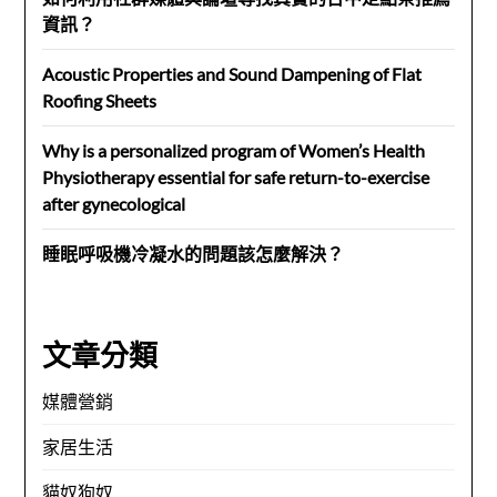
資訊？
Acoustic Properties and Sound Dampening of Flat
Roofing Sheets
Why is a personalized program of Women’s Health
Physiotherapy essential for safe return-to-exercise
after gynecological
睡眠呼吸機冷凝水的問題該怎麼解決？
文章分類
媒體營銷
家居生活
貓奴狗奴