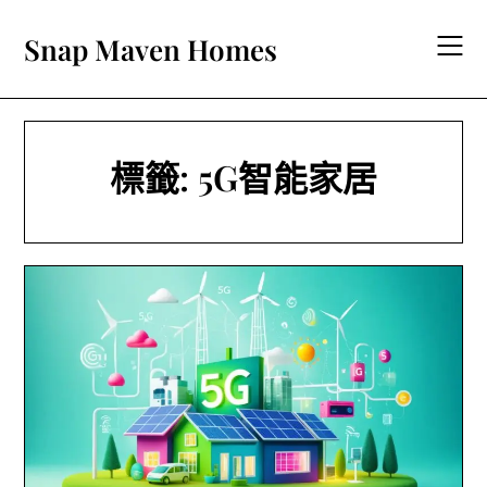
Skip
to
Snap Maven Homes
content
標籤:
5G智能家居