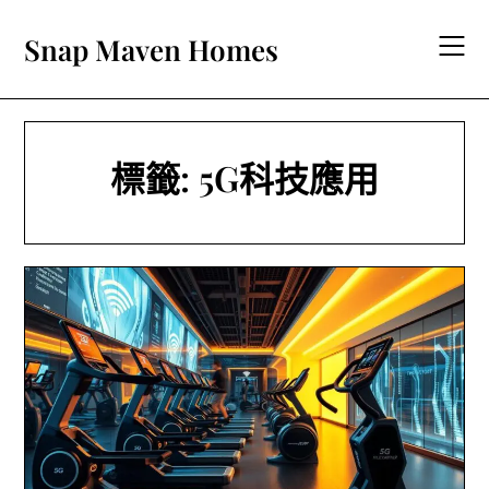
Skip
to
Snap Maven Homes
content
標籤:
5G科技應用