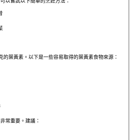
您可以嘗試以下簡單的烹飪方法：
昔
菜
毫克的葉黃素。以下是一些容易取得的葉黃素食物來源：
養
值非常重要。建議：